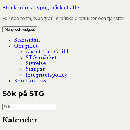
Hoppa
Stockholms Typografiska Gille
till
För god form, typografi, grafiska produkter och tjänster
innehåll
Meny och widgets
Startsidan
Om gillet
About The Guild
STG-märket
Styrelse
Stadgar
Integritetspolicy
Kontakta oss
Sök på STG
Sök
efter:
Kalender