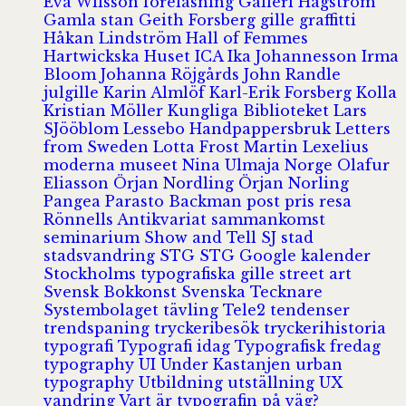
Eva Wilsson
föreläsning
Galleri Hagström
Gamla stan
Geith Forsberg
gille
graffitti
Håkan Lindström
Hall of Femmes
Hartwickska Huset
ICA
Ika Johannesson
Irma
Bloom
Johanna Röjgårds
John Randle
julgille
Karin Almlöf
Karl-Erik Forsberg
Kolla
Kristian Möller
Kungliga Biblioteket
Lars
SJööblom
Lessebo Handpappersbruk
Letters
from Sweden
Lotta Frost
Martin Lexelius
moderna museet
Nina Ulmaja
Norge
Olafur
Eliasson
Örjan Nordling
Örjan Norling
Pangea
Parasto Backman
post
pris
resa
Rönnells Antikvariat
sammankomst
seminarium
Show and Tell
SJ
stad
stadsvandring
STG
STG Google kalender
Stockholms typografiska gille
street art
Svensk Bokkonst
Svenska Tecknare
Systembolaget
tävling
Tele2
tendenser
trendspaning
tryckeribesök
tryckerihistoria
typografi
Typografi idag
Typografisk fredag
typography
UI
Under Kastanjen
urban
typography
Utbildning
utställning
UX
vandring
Vart är typografin på väg?