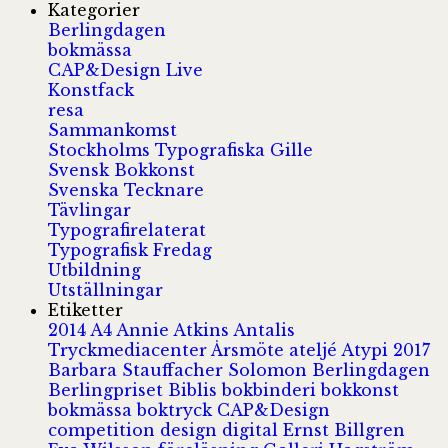
Kategorier
Berlingdagen
bokmässa
CAP&Design Live
Konstfack
resa
Sammankomst
Stockholms Typografiska Gille
Svensk Bokkonst
Svenska Tecknare
Tävlingar
Typografirelaterat
Typografisk Fredag
Utbildning
Utställningar
Etiketter
2014
A4
Annie Atkins
Antalis
Tryckmediacenter
Årsmöte
ateljé
Atypi 2017
Barbara Stauffacher Solomon
Berlingdagen
Berlingpriset
Biblis
bokbinderi
bokkonst
bokmässa
boktryck
CAP&Design
competition
design
digital
Ernst Billgren