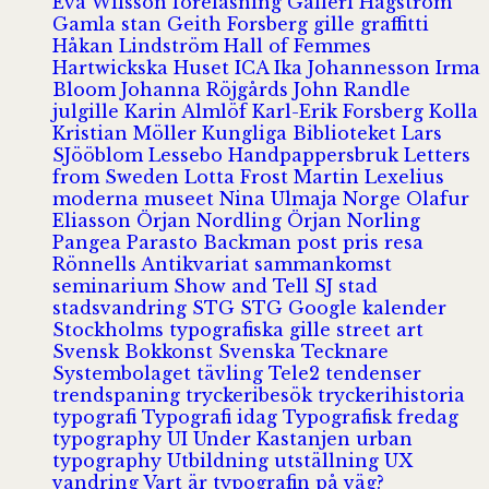
Eva Wilsson
föreläsning
Galleri Hagström
Gamla stan
Geith Forsberg
gille
graffitti
Håkan Lindström
Hall of Femmes
Hartwickska Huset
ICA
Ika Johannesson
Irma
Bloom
Johanna Röjgårds
John Randle
julgille
Karin Almlöf
Karl-Erik Forsberg
Kolla
Kristian Möller
Kungliga Biblioteket
Lars
SJööblom
Lessebo Handpappersbruk
Letters
from Sweden
Lotta Frost
Martin Lexelius
moderna museet
Nina Ulmaja
Norge
Olafur
Eliasson
Örjan Nordling
Örjan Norling
Pangea
Parasto Backman
post
pris
resa
Rönnells Antikvariat
sammankomst
seminarium
Show and Tell
SJ
stad
stadsvandring
STG
STG Google kalender
Stockholms typografiska gille
street art
Svensk Bokkonst
Svenska Tecknare
Systembolaget
tävling
Tele2
tendenser
trendspaning
tryckeribesök
tryckerihistoria
typografi
Typografi idag
Typografisk fredag
typography
UI
Under Kastanjen
urban
typography
Utbildning
utställning
UX
vandring
Vart är typografin på väg?