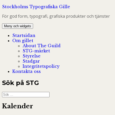
Hoppa
Stockholms Typografiska Gille
till
För god form, typografi, grafiska produkter och tjänster
innehåll
Meny och widgets
Startsidan
Om gillet
About The Guild
STG-märket
Styrelse
Stadgar
Integritetspolicy
Kontakta oss
Sök på STG
Sök
efter:
Kalender