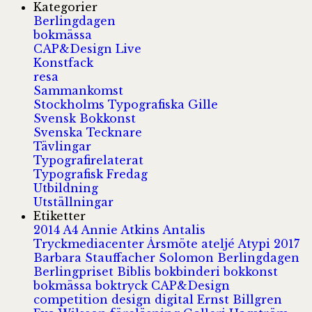
Kategorier
Berlingdagen
bokmässa
CAP&Design Live
Konstfack
resa
Sammankomst
Stockholms Typografiska Gille
Svensk Bokkonst
Svenska Tecknare
Tävlingar
Typografirelaterat
Typografisk Fredag
Utbildning
Utställningar
Etiketter
2014
A4
Annie Atkins
Antalis
Tryckmediacenter
Årsmöte
ateljé
Atypi 2017
Barbara Stauffacher Solomon
Berlingdagen
Berlingpriset
Biblis
bokbinderi
bokkonst
bokmässa
boktryck
CAP&Design
competition
design
digital
Ernst Billgren