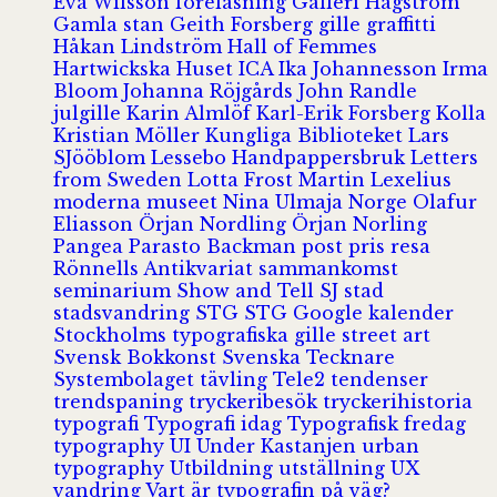
Eva Wilsson
föreläsning
Galleri Hagström
Gamla stan
Geith Forsberg
gille
graffitti
Håkan Lindström
Hall of Femmes
Hartwickska Huset
ICA
Ika Johannesson
Irma
Bloom
Johanna Röjgårds
John Randle
julgille
Karin Almlöf
Karl-Erik Forsberg
Kolla
Kristian Möller
Kungliga Biblioteket
Lars
SJööblom
Lessebo Handpappersbruk
Letters
from Sweden
Lotta Frost
Martin Lexelius
moderna museet
Nina Ulmaja
Norge
Olafur
Eliasson
Örjan Nordling
Örjan Norling
Pangea
Parasto Backman
post
pris
resa
Rönnells Antikvariat
sammankomst
seminarium
Show and Tell
SJ
stad
stadsvandring
STG
STG Google kalender
Stockholms typografiska gille
street art
Svensk Bokkonst
Svenska Tecknare
Systembolaget
tävling
Tele2
tendenser
trendspaning
tryckeribesök
tryckerihistoria
typografi
Typografi idag
Typografisk fredag
typography
UI
Under Kastanjen
urban
typography
Utbildning
utställning
UX
vandring
Vart är typografin på väg?