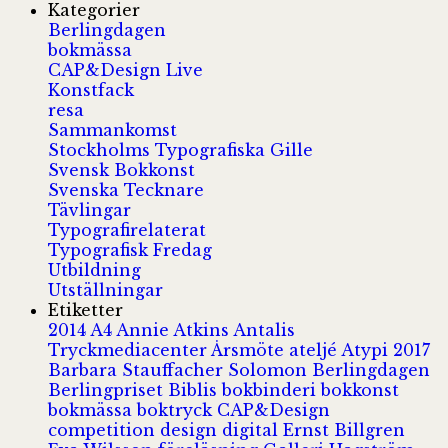
Kategorier
Berlingdagen
bokmässa
CAP&Design Live
Konstfack
resa
Sammankomst
Stockholms Typografiska Gille
Svensk Bokkonst
Svenska Tecknare
Tävlingar
Typografirelaterat
Typografisk Fredag
Utbildning
Utställningar
Etiketter
2014
A4
Annie Atkins
Antalis
Tryckmediacenter
Årsmöte
ateljé
Atypi 2017
Barbara Stauffacher Solomon
Berlingdagen
Berlingpriset
Biblis
bokbinderi
bokkonst
bokmässa
boktryck
CAP&Design
competition
design
digital
Ernst Billgren