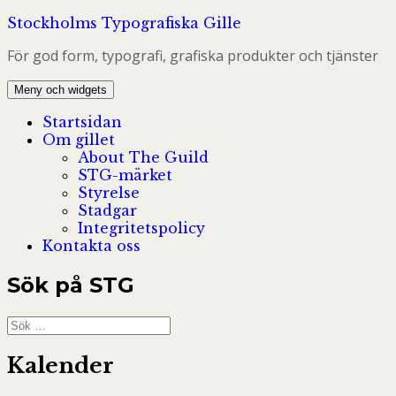
Hoppa
Stockholms Typografiska Gille
till
För god form, typografi, grafiska produkter och tjänster
innehåll
Meny och widgets
Startsidan
Om gillet
About The Guild
STG-märket
Styrelse
Stadgar
Integritetspolicy
Kontakta oss
Sök på STG
Sök
efter:
Kalender