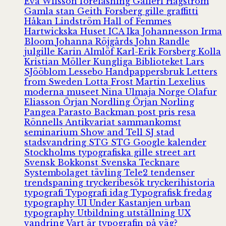
Eva Wilsson
föreläsning
Galleri Hagström
Gamla stan
Geith Forsberg
gille
graffitti
Håkan Lindström
Hall of Femmes
Hartwickska Huset
ICA
Ika Johannesson
Irma
Bloom
Johanna Röjgårds
John Randle
julgille
Karin Almlöf
Karl-Erik Forsberg
Kolla
Kristian Möller
Kungliga Biblioteket
Lars
SJööblom
Lessebo Handpappersbruk
Letters
from Sweden
Lotta Frost
Martin Lexelius
moderna museet
Nina Ulmaja
Norge
Olafur
Eliasson
Örjan Nordling
Örjan Norling
Pangea
Parasto Backman
post
pris
resa
Rönnells Antikvariat
sammankomst
seminarium
Show and Tell
SJ
stad
stadsvandring
STG
STG Google kalender
Stockholms typografiska gille
street art
Svensk Bokkonst
Svenska Tecknare
Systembolaget
tävling
Tele2
tendenser
trendspaning
tryckeribesök
tryckerihistoria
typografi
Typografi idag
Typografisk fredag
typography
UI
Under Kastanjen
urban
typography
Utbildning
utställning
UX
vandring
Vart är typografin på väg?