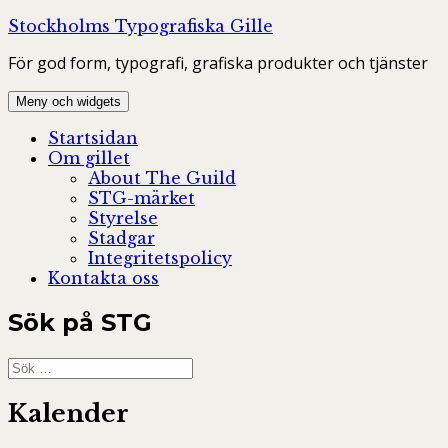
Hoppa
Stockholms Typografiska Gille
till
För god form, typografi, grafiska produkter och tjänster
innehåll
Meny och widgets
Startsidan
Om gillet
About The Guild
STG-märket
Styrelse
Stadgar
Integritetspolicy
Kontakta oss
Sök på STG
Sök
efter:
Kalender