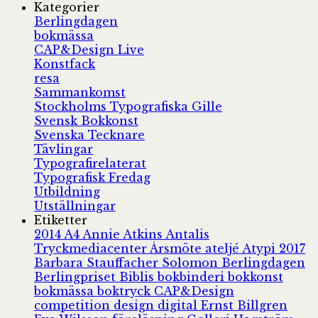
Kategorier
Berlingdagen
bokmässa
CAP&Design Live
Konstfack
resa
Sammankomst
Stockholms Typografiska Gille
Svensk Bokkonst
Svenska Tecknare
Tävlingar
Typografirelaterat
Typografisk Fredag
Utbildning
Utställningar
Etiketter
2014
A4
Annie Atkins
Antalis
Tryckmediacenter
Årsmöte
ateljé
Atypi 2017
Barbara Stauffacher Solomon
Berlingdagen
Berlingpriset
Biblis
bokbinderi
bokkonst
bokmässa
boktryck
CAP&Design
competition
design
digital
Ernst Billgren