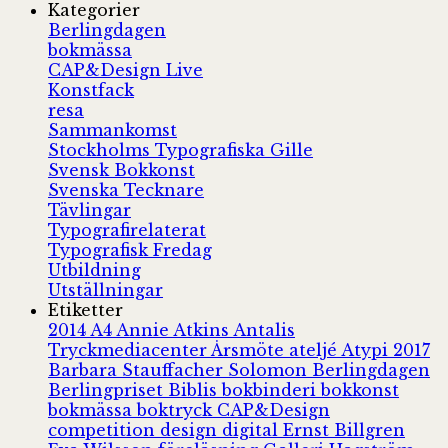
Kategorier
Berlingdagen
bokmässa
CAP&Design Live
Konstfack
resa
Sammankomst
Stockholms Typografiska Gille
Svensk Bokkonst
Svenska Tecknare
Tävlingar
Typografirelaterat
Typografisk Fredag
Utbildning
Utställningar
Etiketter
2014
A4
Annie Atkins
Antalis
Tryckmediacenter
Årsmöte
ateljé
Atypi 2017
Barbara Stauffacher Solomon
Berlingdagen
Berlingpriset
Biblis
bokbinderi
bokkonst
bokmässa
boktryck
CAP&Design
competition
design
digital
Ernst Billgren