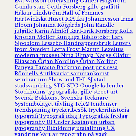
Eva Wilsson
föreläsning
Galleri Hagström
Gamla stan
Geith Forsberg
gille
graffitti
Håkan Lindström
Hall of Femmes
Hartwickska Huset
ICA
Ika Johannesson
Irma
Bloom
Johanna Röjgårds
John Randle
julgille
Karin Almlöf
Karl-Erik Forsberg
Kolla
Kristian Möller
Kungliga Biblioteket
Lars
SJööblom
Lessebo Handpappersbruk
Letters
from Sweden
Lotta Frost
Martin Lexelius
moderna museet
Nina Ulmaja
Norge
Olafur
Eliasson
Örjan Nordling
Örjan Norling
Pangea
Parasto Backman
post
pris
resa
Rönnells Antikvariat
sammankomst
seminarium
Show and Tell
SJ
stad
stadsvandring
STG
STG Google kalender
Stockholms typografiska gille
street art
Svensk Bokkonst
Svenska Tecknare
Systembolaget
tävling
Tele2
tendenser
trendspaning
tryckeribesök
tryckerihistoria
typografi
Typografi idag
Typografisk fredag
typography
UI
Under Kastanjen
urban
typography
Utbildning
utställning
UX
vandring
Vart är typografin på väg?