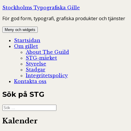
Hoppa
Stockholms Typografiska Gille
till
För god form, typografi, grafiska produkter och tjänster
innehåll
Meny och widgets
Startsidan
Om gillet
About The Guild
STG-märket
Styrelse
Stadgar
Integritetspolicy
Kontakta oss
Sök på STG
Sök
efter:
Kalender