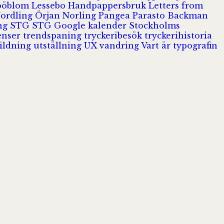
Jööblom
Lessebo Handpappersbruk
Letters from
Nordling
Örjan Norling
Pangea
Parasto Backman
ing
STG
STG Google kalender
Stockholms
enser
trendspaning
tryckeribesök
tryckerihistoria
ildning
utställning
UX
vandring
Vart är typografin