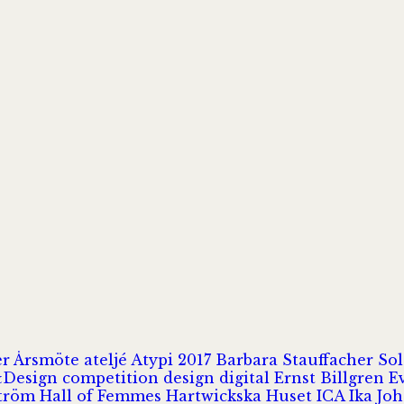
er
Årsmöte
ateljé
Atypi 2017
Barbara Stauffacher S
Design
competition
design
digital
Ernst Billgren
E
ström
Hall of Femmes
Hartwickska Huset
ICA
Ika Jo