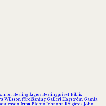
olomon
Berlingdagen
Berlingpriset
Biblis
va Wilsson
föreläsning
Galleri Hagström
Gamla
hannesson
Irma Bloom
Johanna Röjgårds
John