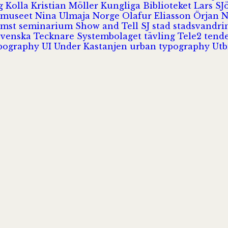
rg
Kolla
Kristian Möller
Kungliga Biblioteket
Lars S
 museet
Nina Ulmaja
Norge
Olafur Eliasson
Örjan 
omst
seminarium
Show and Tell
SJ
stad
stadsvandr
Svenska Tecknare
Systembolaget
tävling
Tele2
tend
pography
UI
Under Kastanjen
urban typography
Utb