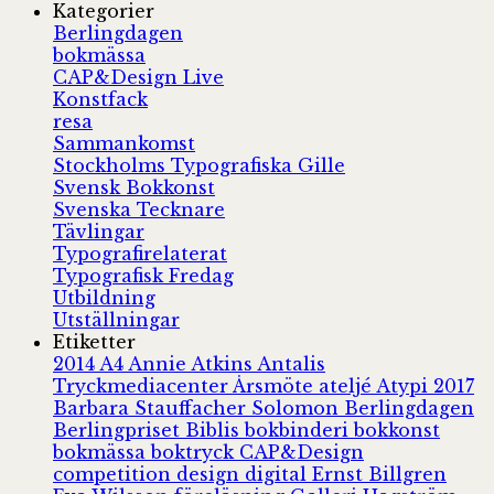
Kategorier
Berlingdagen
bokmässa
CAP&Design Live
Konstfack
resa
Sammankomst
Stockholms Typografiska Gille
Svensk Bokkonst
Svenska Tecknare
Tävlingar
Typografirelaterat
Typografisk Fredag
Utbildning
Utställningar
Etiketter
2014
A4
Annie Atkins
Antalis
Tryckmediacenter
Årsmöte
ateljé
Atypi 2017
Barbara Stauffacher Solomon
Berlingdagen
Berlingpriset
Biblis
bokbinderi
bokkonst
bokmässa
boktryck
CAP&Design
competition
design
digital
Ernst Billgren