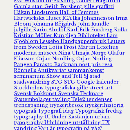
Eva Wilsson
föreläsning
Galleri Hagström
Gamla stan
Geith Forsberg
gille
graffitti
Håkan Lindström
Hall of Femmes
Hartwickska Huset
ICA
Ika Johannesson
Irma
Bloom
Johanna Röjgårds
John Randle
julgille
Karin Almlöf
Karl-Erik Forsberg
Kolla
Kristian Möller
Kungliga Biblioteket
Lars
SJööblom
Lessebo Handpappersbruk
Letters
from Sweden
Lotta Frost
Martin Lexelius
moderna museet
Nina Ulmaja
Norge
Olafur
Eliasson
Örjan Nordling
Örjan Norling
Pangea
Parasto Backman
post
pris
resa
Rönnells Antikvariat
sammankomst
seminarium
Show and Tell
SJ
stad
stadsvandring
STG
STG Google kalender
Stockholms typografiska gille
street art
Svensk Bokkonst
Svenska Tecknare
Systembolaget
tävling
Tele2
tendenser
trendspaning
tryckeribesök
tryckerihistoria
typografi
Typografi idag
Typografisk fredag
typography
UI
Under Kastanjen
urban
typography
Utbildning
utställning
UX
vandring
Vart är typografin på väg?