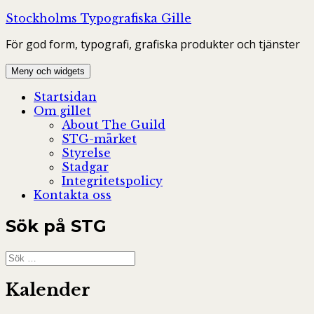
Hoppa
Stockholms Typografiska Gille
till
För god form, typografi, grafiska produkter och tjänster
innehåll
Meny och widgets
Startsidan
Om gillet
About The Guild
STG-märket
Styrelse
Stadgar
Integritetspolicy
Kontakta oss
Sök på STG
Sök
efter:
Kalender