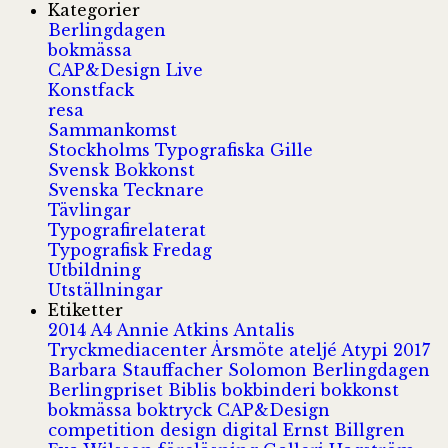
Kategorier
Berlingdagen
bokmässa
CAP&Design Live
Konstfack
resa
Sammankomst
Stockholms Typografiska Gille
Svensk Bokkonst
Svenska Tecknare
Tävlingar
Typografirelaterat
Typografisk Fredag
Utbildning
Utställningar
Etiketter
2014
A4
Annie Atkins
Antalis
Tryckmediacenter
Årsmöte
ateljé
Atypi 2017
Barbara Stauffacher Solomon
Berlingdagen
Berlingpriset
Biblis
bokbinderi
bokkonst
bokmässa
boktryck
CAP&Design
competition
design
digital
Ernst Billgren