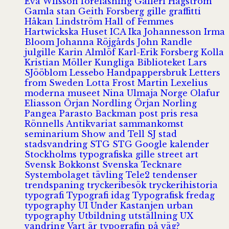
Eva Wilsson
föreläsning
Galleri Hagström
Gamla stan
Geith Forsberg
gille
graffitti
Håkan Lindström
Hall of Femmes
Hartwickska Huset
ICA
Ika Johannesson
Irma
Bloom
Johanna Röjgårds
John Randle
julgille
Karin Almlöf
Karl-Erik Forsberg
Kolla
Kristian Möller
Kungliga Biblioteket
Lars
SJööblom
Lessebo Handpappersbruk
Letters
from Sweden
Lotta Frost
Martin Lexelius
moderna museet
Nina Ulmaja
Norge
Olafur
Eliasson
Örjan Nordling
Örjan Norling
Pangea
Parasto Backman
post
pris
resa
Rönnells Antikvariat
sammankomst
seminarium
Show and Tell
SJ
stad
stadsvandring
STG
STG Google kalender
Stockholms typografiska gille
street art
Svensk Bokkonst
Svenska Tecknare
Systembolaget
tävling
Tele2
tendenser
trendspaning
tryckeribesök
tryckerihistoria
typografi
Typografi idag
Typografisk fredag
typography
UI
Under Kastanjen
urban
typography
Utbildning
utställning
UX
vandring
Vart är typografin på väg?