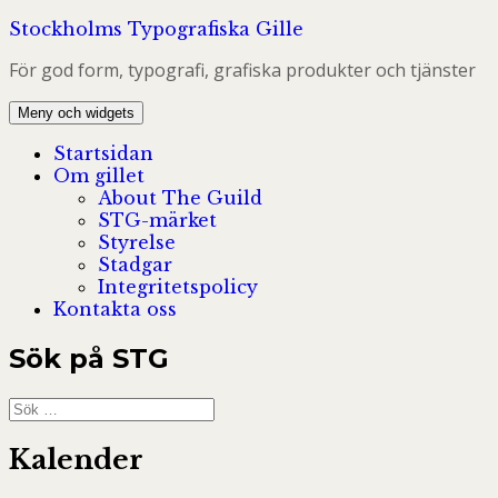
Hoppa
Stockholms Typografiska Gille
till
För god form, typografi, grafiska produkter och tjänster
innehåll
Meny och widgets
Startsidan
Om gillet
About The Guild
STG-märket
Styrelse
Stadgar
Integritetspolicy
Kontakta oss
Sök på STG
Sök
efter:
Kalender