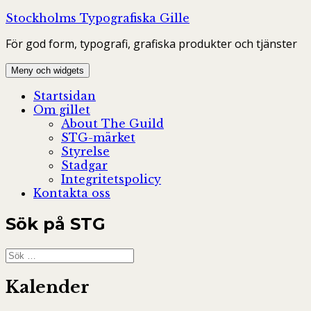
Hoppa
Stockholms Typografiska Gille
till
För god form, typografi, grafiska produkter och tjänster
innehåll
Meny och widgets
Startsidan
Om gillet
About The Guild
STG-märket
Styrelse
Stadgar
Integritetspolicy
Kontakta oss
Sök på STG
Sök
efter:
Kalender