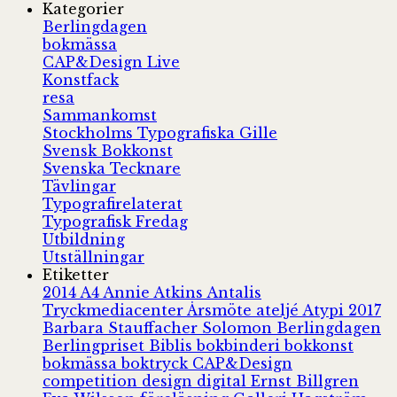
Kategorier
Berlingdagen
bokmässa
CAP&Design Live
Konstfack
resa
Sammankomst
Stockholms Typografiska Gille
Svensk Bokkonst
Svenska Tecknare
Tävlingar
Typografirelaterat
Typografisk Fredag
Utbildning
Utställningar
Etiketter
2014
A4
Annie Atkins
Antalis
Tryckmediacenter
Årsmöte
ateljé
Atypi 2017
Barbara Stauffacher Solomon
Berlingdagen
Berlingpriset
Biblis
bokbinderi
bokkonst
bokmässa
boktryck
CAP&Design
competition
design
digital
Ernst Billgren