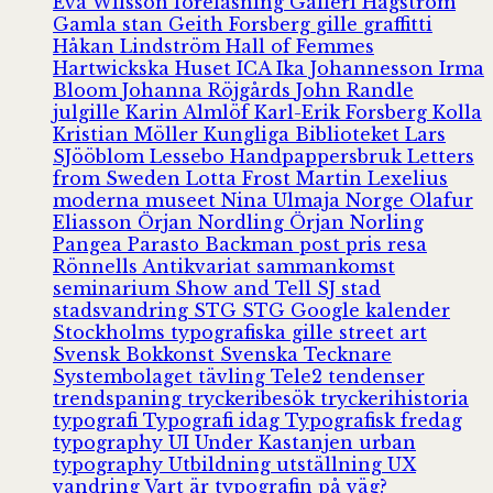
Eva Wilsson
föreläsning
Galleri Hagström
Gamla stan
Geith Forsberg
gille
graffitti
Håkan Lindström
Hall of Femmes
Hartwickska Huset
ICA
Ika Johannesson
Irma
Bloom
Johanna Röjgårds
John Randle
julgille
Karin Almlöf
Karl-Erik Forsberg
Kolla
Kristian Möller
Kungliga Biblioteket
Lars
SJööblom
Lessebo Handpappersbruk
Letters
from Sweden
Lotta Frost
Martin Lexelius
moderna museet
Nina Ulmaja
Norge
Olafur
Eliasson
Örjan Nordling
Örjan Norling
Pangea
Parasto Backman
post
pris
resa
Rönnells Antikvariat
sammankomst
seminarium
Show and Tell
SJ
stad
stadsvandring
STG
STG Google kalender
Stockholms typografiska gille
street art
Svensk Bokkonst
Svenska Tecknare
Systembolaget
tävling
Tele2
tendenser
trendspaning
tryckeribesök
tryckerihistoria
typografi
Typografi idag
Typografisk fredag
typography
UI
Under Kastanjen
urban
typography
Utbildning
utställning
UX
vandring
Vart är typografin på väg?