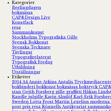
Kategorier
Berlingdagen
bokmässa
CAP&Design Live
Konstfack
resa
Sammankomst
Stockholms Typografiska Gille
Svensk Bokkonst
Svenska Tecknare
Tävlingar
Typografirelaterat
Typografisk Fredag
Utbildning
Utställningar
Etiketter
2014
A4
Annie Atkins
Antalis Tryckmediacent
bokbinderi
bokkonst
bokmässa
boktryck
CAP&
stan
Geith Forsberg
gille
graffitti
Håkan Lind
Randle
julgille
Karin Almlöf
Karl-Erik Forsbe
Sweden
Lotta Frost
Martin Lexelius
moderna
post
pris
resa
Rönnells Antikvariat
sammank