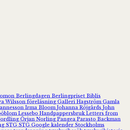
olomon
Berlingdagen
Berlingpriset
Biblis
va Wilsson
föreläsning
Galleri Hagström
Gamla
hannesson
Irma Bloom
Johanna Röjgårds
John
Jööblom
Lessebo Handpappersbruk
Letters from
Nordling
Örjan Norling
Pangea
Parasto Backman
ing
STG
STG Google kalender
Stockholms