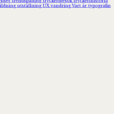
enser
trendspaning
tryckeribesök
tryckerihistoria
ildning
utställning
UX
vandring
Vart är typografin