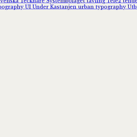
Svenska Tecknare
Systembolaget
tävling
Tele2
tend
pography
UI
Under Kastanjen
urban typography
Utb