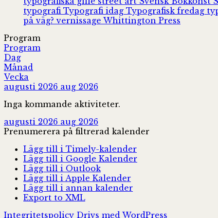
typografiska gille
street art
Svensk Bokkonst
typografi
Typografi idag
Typografisk fredag
ty
på väg?
vernissage
Whittington Press
Program
Program
Dag
Månad
Vecka
augusti 2026
aug 2026
Inga kommande aktiviteter.
augusti 2026
aug 2026
Prenumerera på filtrerad kalender
Lägg till i Timely-kalender
Lägg till i Google Kalender
Lägg till i Outlook
Lägg till i Apple Kalender
Lägg till i annan kalender
Export to XML
Integritetspolicy
Drivs med WordPress