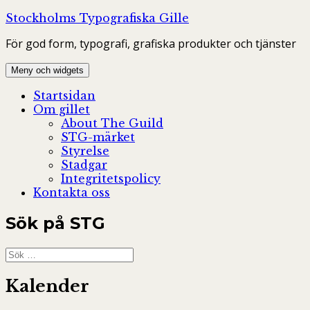
Hoppa
Stockholms Typografiska Gille
till
För god form, typografi, grafiska produkter och tjänster
innehåll
Meny och widgets
Startsidan
Om gillet
About The Guild
STG-märket
Styrelse
Stadgar
Integritetspolicy
Kontakta oss
Sök på STG
Sök
efter:
Kalender