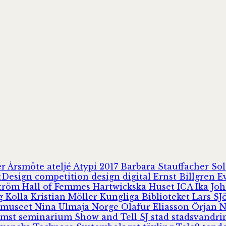
er
Årsmöte
ateljé
Atypi 2017
Barbara Stauffacher S
Design
competition
design
digital
Ernst Billgren
E
ström
Hall of Femmes
Hartwickska Huset
ICA
Ika Jo
rg
Kolla
Kristian Möller
Kungliga Biblioteket
Lars S
 museet
Nina Ulmaja
Norge
Olafur Eliasson
Örjan 
omst
seminarium
Show and Tell
SJ
stad
stadsvandr