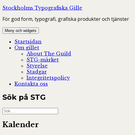
Hoppa
Stockholms Typografiska Gille
till
För god form, typografi, grafiska produkter och tjänster
innehåll
Meny och widgets
Startsidan
Om gillet
About The Guild
STG-märket
Styrelse
Stadgar
Integritetspolicy
Kontakta oss
Sök på STG
Sök
efter:
Kalender