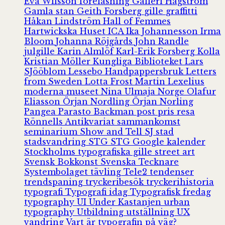
Eva Wilsson
föreläsning
Galleri Hagström
Gamla stan
Geith Forsberg
gille
graffitti
Håkan Lindström
Hall of Femmes
Hartwickska Huset
ICA
Ika Johannesson
Irma
Bloom
Johanna Röjgårds
John Randle
julgille
Karin Almlöf
Karl-Erik Forsberg
Kolla
Kristian Möller
Kungliga Biblioteket
Lars
SJööblom
Lessebo Handpappersbruk
Letters
from Sweden
Lotta Frost
Martin Lexelius
moderna museet
Nina Ulmaja
Norge
Olafur
Eliasson
Örjan Nordling
Örjan Norling
Pangea
Parasto Backman
post
pris
resa
Rönnells Antikvariat
sammankomst
seminarium
Show and Tell
SJ
stad
stadsvandring
STG
STG Google kalender
Stockholms typografiska gille
street art
Svensk Bokkonst
Svenska Tecknare
Systembolaget
tävling
Tele2
tendenser
trendspaning
tryckeribesök
tryckerihistoria
typografi
Typografi idag
Typografisk fredag
typography
UI
Under Kastanjen
urban
typography
Utbildning
utställning
UX
vandring
Vart är typografin på väg?