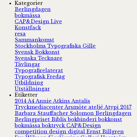
Kategorier
Berlingdagen
bokmässa
CAP&Design Live
Konstfack
resa
Sammankomst
Stockholms Typografiska Gille
Svensk Bokkonst
Svenska Tecknare
Tävlingar
Typografirelaterat
Typografisk Fredag
Utbildning
Utställningar
Etiketter
2014
A4
Annie Atkins
Antalis
Tryckmediacenter
Årsmöte
ateljé
Atypi 2017
Barbara Stauffacher Solomon
Berlingdagen
Berlingpriset
Biblis
bokbinderi
bokkonst
bokmässa
boktryck
CAP&Design
competition
design
digital
Ernst Billgren