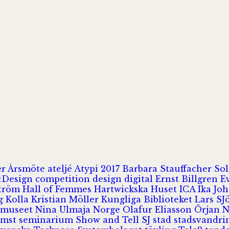
er
Årsmöte
ateljé
Atypi 2017
Barbara Stauffacher S
Design
competition
design
digital
Ernst Billgren
E
ström
Hall of Femmes
Hartwickska Huset
ICA
Ika Jo
rg
Kolla
Kristian Möller
Kungliga Biblioteket
Lars S
 museet
Nina Ulmaja
Norge
Olafur Eliasson
Örjan 
omst
seminarium
Show and Tell
SJ
stad
stadsvandr