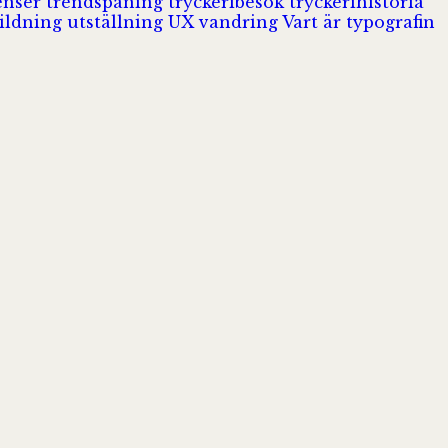
enser
trendspaning
tryckeribesök
tryckerihistoria
ildning
utställning
UX
vandring
Vart är typografin