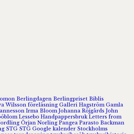
olomon
Berlingdagen
Berlingpriset
Biblis
va Wilsson
föreläsning
Galleri Hagström
Gamla
hannesson
Irma Bloom
Johanna Röjgårds
John
Jööblom
Lessebo Handpappersbruk
Letters from
Nordling
Örjan Norling
Pangea
Parasto Backman
ing
STG
STG Google kalender
Stockholms