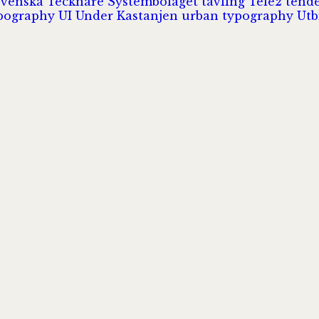
Svenska Tecknare
Systembolaget
tävling
Tele2
tend
pography
UI
Under Kastanjen
urban typography
Utb