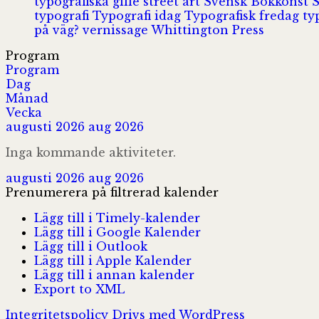
typografiska gille
street art
Svensk Bokkonst
typografi
Typografi idag
Typografisk fredag
ty
på väg?
vernissage
Whittington Press
Program
Program
Dag
Månad
Vecka
augusti 2026
aug 2026
Inga kommande aktiviteter.
augusti 2026
aug 2026
Prenumerera på filtrerad kalender
Lägg till i Timely-kalender
Lägg till i Google Kalender
Lägg till i Outlook
Lägg till i Apple Kalender
Lägg till i annan kalender
Export to XML
Integritetspolicy
Drivs med WordPress