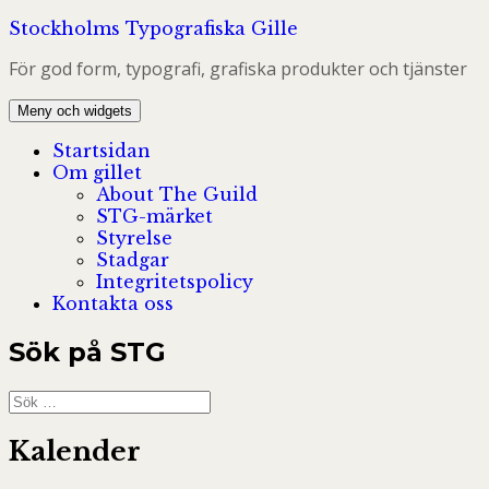
Hoppa
Stockholms Typografiska Gille
till
För god form, typografi, grafiska produkter och tjänster
innehåll
Meny och widgets
Startsidan
Om gillet
About The Guild
STG-märket
Styrelse
Stadgar
Integritetspolicy
Kontakta oss
Sök på STG
Sök
efter:
Kalender