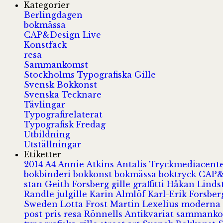
Kategorier
Berlingdagen
bokmässa
CAP&Design Live
Konstfack
resa
Sammankomst
Stockholms Typografiska Gille
Svensk Bokkonst
Svenska Tecknare
Tävlingar
Typografirelaterat
Typografisk Fredag
Utbildning
Utställningar
Etiketter
2014
A4
Annie Atkins
Antalis Tryckmediacent
bokbinderi
bokkonst
bokmässa
boktryck
CAP&
stan
Geith Forsberg
gille
graffitti
Håkan Lind
Randle
julgille
Karin Almlöf
Karl-Erik Forsbe
Sweden
Lotta Frost
Martin Lexelius
moderna
post
pris
resa
Rönnells Antikvariat
sammank