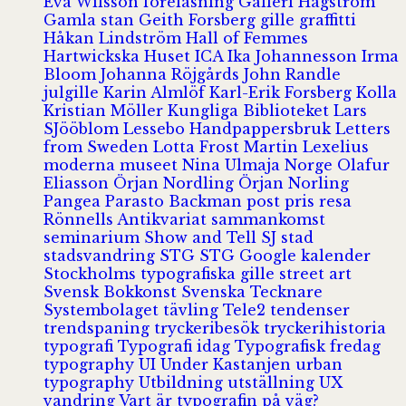
Eva Wilsson
föreläsning
Galleri Hagström
Gamla stan
Geith Forsberg
gille
graffitti
Håkan Lindström
Hall of Femmes
Hartwickska Huset
ICA
Ika Johannesson
Irma
Bloom
Johanna Röjgårds
John Randle
julgille
Karin Almlöf
Karl-Erik Forsberg
Kolla
Kristian Möller
Kungliga Biblioteket
Lars
SJööblom
Lessebo Handpappersbruk
Letters
from Sweden
Lotta Frost
Martin Lexelius
moderna museet
Nina Ulmaja
Norge
Olafur
Eliasson
Örjan Nordling
Örjan Norling
Pangea
Parasto Backman
post
pris
resa
Rönnells Antikvariat
sammankomst
seminarium
Show and Tell
SJ
stad
stadsvandring
STG
STG Google kalender
Stockholms typografiska gille
street art
Svensk Bokkonst
Svenska Tecknare
Systembolaget
tävling
Tele2
tendenser
trendspaning
tryckeribesök
tryckerihistoria
typografi
Typografi idag
Typografisk fredag
typography
UI
Under Kastanjen
urban
typography
Utbildning
utställning
UX
vandring
Vart är typografin på väg?