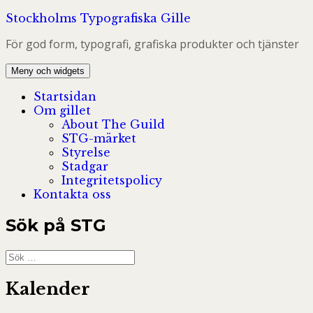
Hoppa
Stockholms Typografiska Gille
till
För god form, typografi, grafiska produkter och tjänster
innehåll
Meny och widgets
Startsidan
Om gillet
About The Guild
STG-märket
Styrelse
Stadgar
Integritetspolicy
Kontakta oss
Sök på STG
Sök
efter:
Kalender