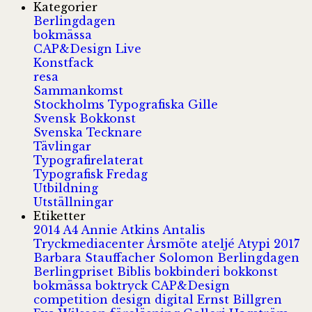
Kategorier
Berlingdagen
bokmässa
CAP&Design Live
Konstfack
resa
Sammankomst
Stockholms Typografiska Gille
Svensk Bokkonst
Svenska Tecknare
Tävlingar
Typografirelaterat
Typografisk Fredag
Utbildning
Utställningar
Etiketter
2014
A4
Annie Atkins
Antalis
Tryckmediacenter
Årsmöte
ateljé
Atypi 2017
Barbara Stauffacher Solomon
Berlingdagen
Berlingpriset
Biblis
bokbinderi
bokkonst
bokmässa
boktryck
CAP&Design
competition
design
digital
Ernst Billgren