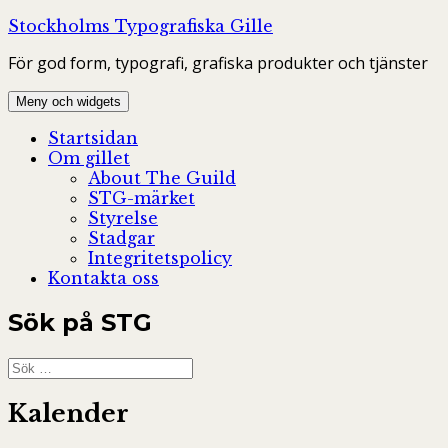
Hoppa
Stockholms Typografiska Gille
till
För god form, typografi, grafiska produkter och tjänster
innehåll
Meny och widgets
Startsidan
Om gillet
About The Guild
STG-märket
Styrelse
Stadgar
Integritetspolicy
Kontakta oss
Sök på STG
Sök
efter:
Kalender