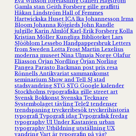
Eva Wilsson
föreläsning
Galleri Hagström
Gamla stan
Geith Forsberg
gille
graffitti
Håkan Lindström
Hall of Femmes
Hartwickska Huset
ICA
Ika Johannesson
Irma
Bloom
Johanna Röjgårds
John Randle
julgille
Karin Almlöf
Karl-Erik Forsberg
Kolla
Kristian Möller
Kungliga Biblioteket
Lars
SJööblom
Lessebo Handpappersbruk
Letters
from Sweden
Lotta Frost
Martin Lexelius
moderna museet
Nina Ulmaja
Norge
Olafur
Eliasson
Örjan Nordling
Örjan Norling
Pangea
Parasto Backman
post
pris
resa
Rönnells Antikvariat
sammankomst
seminarium
Show and Tell
SJ
stad
stadsvandring
STG
STG Google kalender
Stockholms typografiska gille
street art
Svensk Bokkonst
Svenska Tecknare
Systembolaget
tävling
Tele2
tendenser
trendspaning
tryckeribesök
tryckerihistoria
typografi
Typografi idag
Typografisk fredag
typography
UI
Under Kastanjen
urban
typography
Utbildning
utställning
UX
vandring
Vart är typografin på väg?