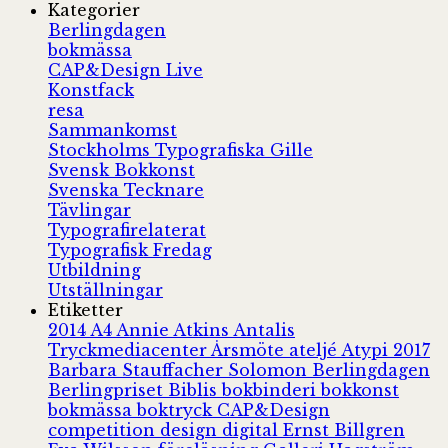
Kategorier
Berlingdagen
bokmässa
CAP&Design Live
Konstfack
resa
Sammankomst
Stockholms Typografiska Gille
Svensk Bokkonst
Svenska Tecknare
Tävlingar
Typografirelaterat
Typografisk Fredag
Utbildning
Utställningar
Etiketter
2014
A4
Annie Atkins
Antalis
Tryckmediacenter
Årsmöte
ateljé
Atypi 2017
Barbara Stauffacher Solomon
Berlingdagen
Berlingpriset
Biblis
bokbinderi
bokkonst
bokmässa
boktryck
CAP&Design
competition
design
digital
Ernst Billgren