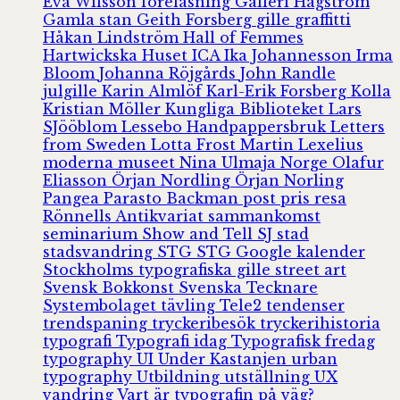
Eva Wilsson
föreläsning
Galleri Hagström
Gamla stan
Geith Forsberg
gille
graffitti
Håkan Lindström
Hall of Femmes
Hartwickska Huset
ICA
Ika Johannesson
Irma
Bloom
Johanna Röjgårds
John Randle
julgille
Karin Almlöf
Karl-Erik Forsberg
Kolla
Kristian Möller
Kungliga Biblioteket
Lars
SJööblom
Lessebo Handpappersbruk
Letters
from Sweden
Lotta Frost
Martin Lexelius
moderna museet
Nina Ulmaja
Norge
Olafur
Eliasson
Örjan Nordling
Örjan Norling
Pangea
Parasto Backman
post
pris
resa
Rönnells Antikvariat
sammankomst
seminarium
Show and Tell
SJ
stad
stadsvandring
STG
STG Google kalender
Stockholms typografiska gille
street art
Svensk Bokkonst
Svenska Tecknare
Systembolaget
tävling
Tele2
tendenser
trendspaning
tryckeribesök
tryckerihistoria
typografi
Typografi idag
Typografisk fredag
typography
UI
Under Kastanjen
urban
typography
Utbildning
utställning
UX
vandring
Vart är typografin på väg?