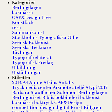
Kategorier
Berlingdagen
bokmässa
CAP&Design Live
Konstfack
resa
Sammankomst
Stockholms Typografiska Gille
Svensk Bokkonst
Svenska Tecknare
Tävlingar
Typografirelaterat
Typografisk Fredag
Utbildning
Utställningar
Etiketter
2014
A4
Annie Atkins
Antalis
Tryckmediacenter
Årsmöte
ateljé
Atypi 2017
Barbara Stauffacher Solomon
Berlingdagen
Berlingpriset
Biblis
bokbinderi
bokkonst
bokmässa
boktryck
CAP&Design
competition
design
digital
Ernst Billgren