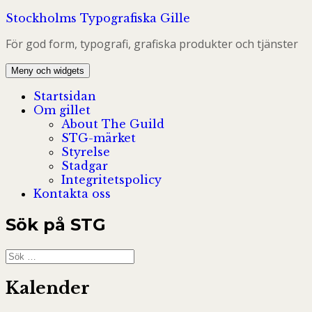
Hoppa
Stockholms Typografiska Gille
till
För god form, typografi, grafiska produkter och tjänster
innehåll
Meny och widgets
Startsidan
Om gillet
About The Guild
STG-märket
Styrelse
Stadgar
Integritetspolicy
Kontakta oss
Sök på STG
Sök
efter:
Kalender