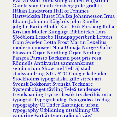
Eva Wilsson
föreläsning
Galleri Hagström
Gamla stan
Geith Forsberg
gille
graffitti
Håkan Lindström
Hall of Femmes
Hartwickska Huset
ICA
Ika Johannesson
Irma
Bloom
Johanna Röjgårds
John Randle
julgille
Karin Almlöf
Karl-Erik Forsberg
Kolla
Kristian Möller
Kungliga Biblioteket
Lars
SJööblom
Lessebo Handpappersbruk
Letters
from Sweden
Lotta Frost
Martin Lexelius
moderna museet
Nina Ulmaja
Norge
Olafur
Eliasson
Örjan Nordling
Örjan Norling
Pangea
Parasto Backman
post
pris
resa
Rönnells Antikvariat
sammankomst
seminarium
Show and Tell
SJ
stad
stadsvandring
STG
STG Google kalender
Stockholms typografiska gille
street art
Svensk Bokkonst
Svenska Tecknare
Systembolaget
tävling
Tele2
tendenser
trendspaning
tryckeribesök
tryckerihistoria
typografi
Typografi idag
Typografisk fredag
typography
UI
Under Kastanjen
urban
typography
Utbildning
utställning
UX
vandring
Vart är typografin på väg?