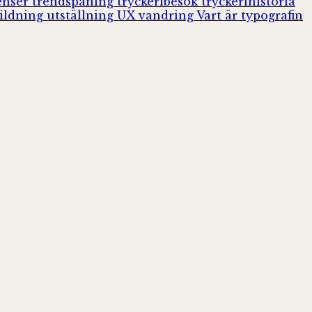
enser
trendspaning
tryckeribesök
tryckerihistoria
ildning
utställning
UX
vandring
Vart är typografin