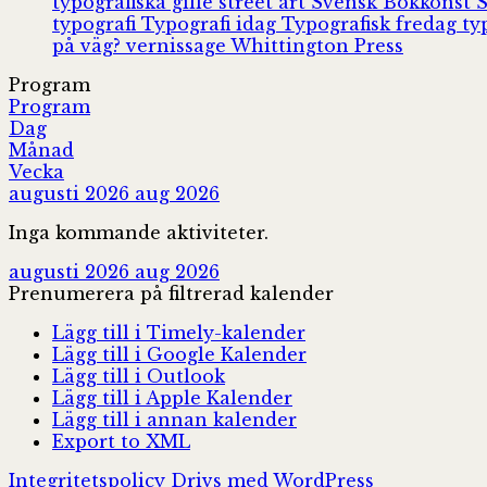
typografiska gille
street art
Svensk Bokkonst
typografi
Typografi idag
Typografisk fredag
ty
på väg?
vernissage
Whittington Press
Program
Program
Dag
Månad
Vecka
augusti 2026
aug 2026
Inga kommande aktiviteter.
augusti 2026
aug 2026
Prenumerera på filtrerad kalender
Lägg till i Timely-kalender
Lägg till i Google Kalender
Lägg till i Outlook
Lägg till i Apple Kalender
Lägg till i annan kalender
Export to XML
Integritetspolicy
Drivs med WordPress