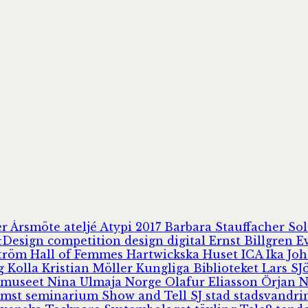
er
Årsmöte
ateljé
Atypi 2017
Barbara Stauffacher S
Design
competition
design
digital
Ernst Billgren
E
ström
Hall of Femmes
Hartwickska Huset
ICA
Ika Jo
rg
Kolla
Kristian Möller
Kungliga Biblioteket
Lars S
 museet
Nina Ulmaja
Norge
Olafur Eliasson
Örjan 
omst
seminarium
Show and Tell
SJ
stad
stadsvandr