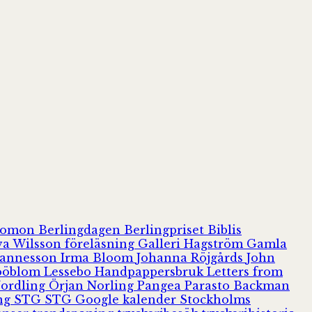
olomon
Berlingdagen
Berlingpriset
Biblis
va Wilsson
föreläsning
Galleri Hagström
Gamla
hannesson
Irma Bloom
Johanna Röjgårds
John
Jööblom
Lessebo Handpappersbruk
Letters from
Nordling
Örjan Norling
Pangea
Parasto Backman
ing
STG
STG Google kalender
Stockholms