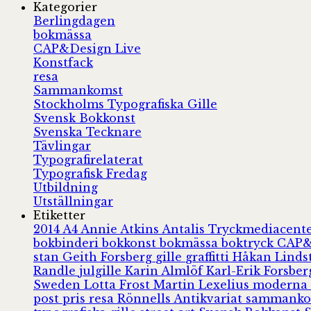
Kategorier
Berlingdagen
bokmässa
CAP&Design Live
Konstfack
resa
Sammankomst
Stockholms Typografiska Gille
Svensk Bokkonst
Svenska Tecknare
Tävlingar
Typografirelaterat
Typografisk Fredag
Utbildning
Utställningar
Etiketter
2014
A4
Annie Atkins
Antalis Tryckmediacent
bokbinderi
bokkonst
bokmässa
boktryck
CAP&
stan
Geith Forsberg
gille
graffitti
Håkan Lind
Randle
julgille
Karin Almlöf
Karl-Erik Forsbe
Sweden
Lotta Frost
Martin Lexelius
moderna
post
pris
resa
Rönnells Antikvariat
sammank