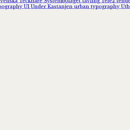
Svenska Tecknare
Systembolaget
tävling
Tele2
tend
pography
UI
Under Kastanjen
urban typography
Utb