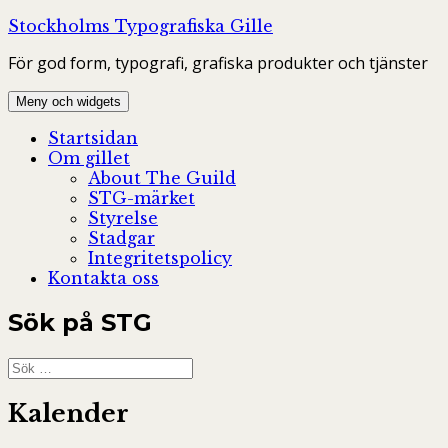
Hoppa
Stockholms Typografiska Gille
till
För god form, typografi, grafiska produkter och tjänster
innehåll
Meny och widgets
Startsidan
Om gillet
About The Guild
STG-märket
Styrelse
Stadgar
Integritetspolicy
Kontakta oss
Sök på STG
Sök
efter:
Kalender