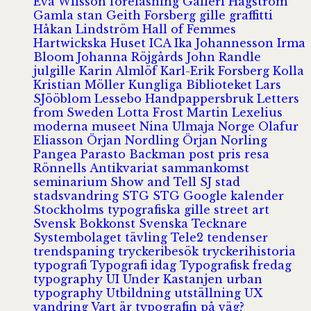
Eva Wilsson
föreläsning
Galleri Hagström
Gamla stan
Geith Forsberg
gille
graffitti
Håkan Lindström
Hall of Femmes
Hartwickska Huset
ICA
Ika Johannesson
Irma
Bloom
Johanna Röjgårds
John Randle
julgille
Karin Almlöf
Karl-Erik Forsberg
Kolla
Kristian Möller
Kungliga Biblioteket
Lars
SJööblom
Lessebo Handpappersbruk
Letters
from Sweden
Lotta Frost
Martin Lexelius
moderna museet
Nina Ulmaja
Norge
Olafur
Eliasson
Örjan Nordling
Örjan Norling
Pangea
Parasto Backman
post
pris
resa
Rönnells Antikvariat
sammankomst
seminarium
Show and Tell
SJ
stad
stadsvandring
STG
STG Google kalender
Stockholms typografiska gille
street art
Svensk Bokkonst
Svenska Tecknare
Systembolaget
tävling
Tele2
tendenser
trendspaning
tryckeribesök
tryckerihistoria
typografi
Typografi idag
Typografisk fredag
typography
UI
Under Kastanjen
urban
typography
Utbildning
utställning
UX
vandring
Vart är typografin på väg?