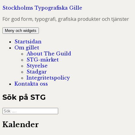
Hoppa
Stockholms Typografiska Gille
till
För god form, typografi, grafiska produkter och tjänster
innehåll
Meny och widgets
Startsidan
Om gillet
About The Guild
STG-märket
Styrelse
Stadgar
Integritetspolicy
Kontakta oss
Sök på STG
Sök
efter:
Kalender