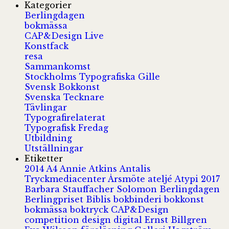
Kategorier
Berlingdagen
bokmässa
CAP&Design Live
Konstfack
resa
Sammankomst
Stockholms Typografiska Gille
Svensk Bokkonst
Svenska Tecknare
Tävlingar
Typografirelaterat
Typografisk Fredag
Utbildning
Utställningar
Etiketter
2014
A4
Annie Atkins
Antalis
Tryckmediacenter
Årsmöte
ateljé
Atypi 2017
Barbara Stauffacher Solomon
Berlingdagen
Berlingpriset
Biblis
bokbinderi
bokkonst
bokmässa
boktryck
CAP&Design
competition
design
digital
Ernst Billgren