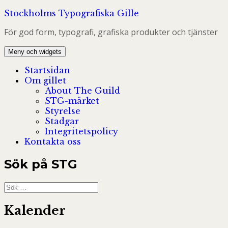
Hoppa
Stockholms Typografiska Gille
till
För god form, typografi, grafiska produkter och tjänster
innehåll
Meny och widgets
Startsidan
Om gillet
About The Guild
STG-märket
Styrelse
Stadgar
Integritetspolicy
Kontakta oss
Sök på STG
Sök
efter:
Kalender