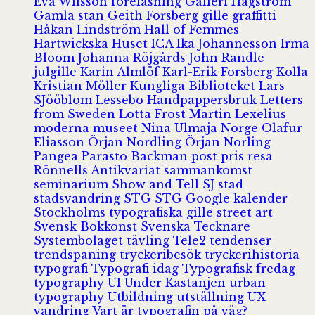
Eva Wilsson
föreläsning
Galleri Hagström
Gamla stan
Geith Forsberg
gille
graffitti
Håkan Lindström
Hall of Femmes
Hartwickska Huset
ICA
Ika Johannesson
Irma
Bloom
Johanna Röjgårds
John Randle
julgille
Karin Almlöf
Karl-Erik Forsberg
Kolla
Kristian Möller
Kungliga Biblioteket
Lars
SJööblom
Lessebo Handpappersbruk
Letters
from Sweden
Lotta Frost
Martin Lexelius
moderna museet
Nina Ulmaja
Norge
Olafur
Eliasson
Örjan Nordling
Örjan Norling
Pangea
Parasto Backman
post
pris
resa
Rönnells Antikvariat
sammankomst
seminarium
Show and Tell
SJ
stad
stadsvandring
STG
STG Google kalender
Stockholms typografiska gille
street art
Svensk Bokkonst
Svenska Tecknare
Systembolaget
tävling
Tele2
tendenser
trendspaning
tryckeribesök
tryckerihistoria
typografi
Typografi idag
Typografisk fredag
typography
UI
Under Kastanjen
urban
typography
Utbildning
utställning
UX
vandring
Vart är typografin på väg?