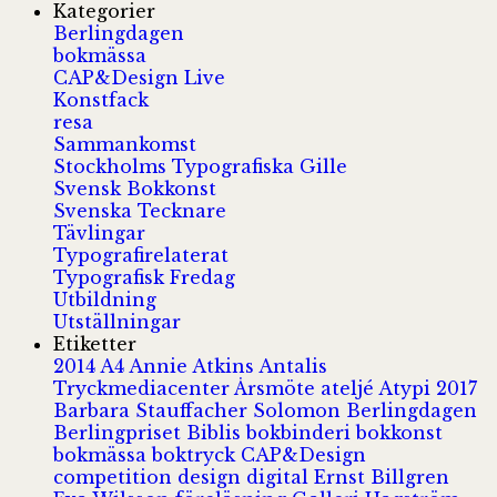
Kategorier
Berlingdagen
bokmässa
CAP&Design Live
Konstfack
resa
Sammankomst
Stockholms Typografiska Gille
Svensk Bokkonst
Svenska Tecknare
Tävlingar
Typografirelaterat
Typografisk Fredag
Utbildning
Utställningar
Etiketter
2014
A4
Annie Atkins
Antalis
Tryckmediacenter
Årsmöte
ateljé
Atypi 2017
Barbara Stauffacher Solomon
Berlingdagen
Berlingpriset
Biblis
bokbinderi
bokkonst
bokmässa
boktryck
CAP&Design
competition
design
digital
Ernst Billgren