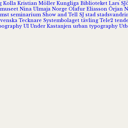
rg
Kolla
Kristian Möller
Kungliga Biblioteket
Lars S
 museet
Nina Ulmaja
Norge
Olafur Eliasson
Örjan 
omst
seminarium
Show and Tell
SJ
stad
stadsvandr
Svenska Tecknare
Systembolaget
tävling
Tele2
tend
pography
UI
Under Kastanjen
urban typography
Utb