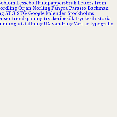
Jööblom
Lessebo Handpappersbruk
Letters from
Nordling
Örjan Norling
Pangea
Parasto Backman
ing
STG
STG Google kalender
Stockholms
enser
trendspaning
tryckeribesök
tryckerihistoria
ildning
utställning
UX
vandring
Vart är typografin