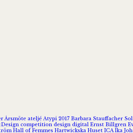
er
Årsmöte
ateljé
Atypi 2017
Barbara Stauffacher S
Design
competition
design
digital
Ernst Billgren
E
ström
Hall of Femmes
Hartwickska Huset
ICA
Ika Jo