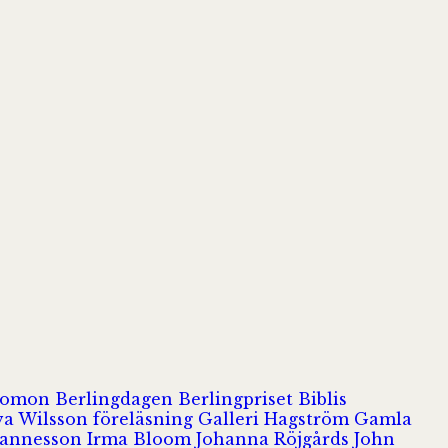
olomon
Berlingdagen
Berlingpriset
Biblis
va Wilsson
föreläsning
Galleri Hagström
Gamla
hannesson
Irma Bloom
Johanna Röjgårds
John