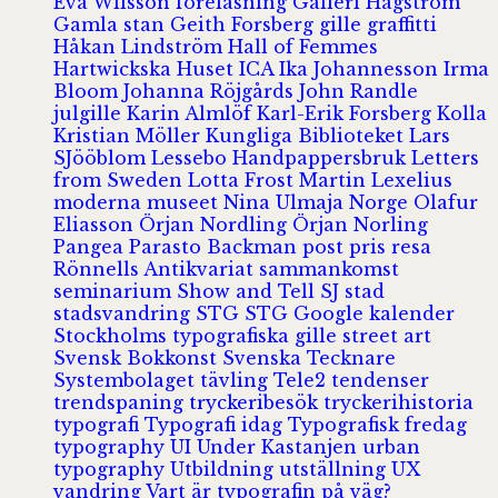
Eva Wilsson
föreläsning
Galleri Hagström
Gamla stan
Geith Forsberg
gille
graffitti
Håkan Lindström
Hall of Femmes
Hartwickska Huset
ICA
Ika Johannesson
Irma
Bloom
Johanna Röjgårds
John Randle
julgille
Karin Almlöf
Karl-Erik Forsberg
Kolla
Kristian Möller
Kungliga Biblioteket
Lars
SJööblom
Lessebo Handpappersbruk
Letters
from Sweden
Lotta Frost
Martin Lexelius
moderna museet
Nina Ulmaja
Norge
Olafur
Eliasson
Örjan Nordling
Örjan Norling
Pangea
Parasto Backman
post
pris
resa
Rönnells Antikvariat
sammankomst
seminarium
Show and Tell
SJ
stad
stadsvandring
STG
STG Google kalender
Stockholms typografiska gille
street art
Svensk Bokkonst
Svenska Tecknare
Systembolaget
tävling
Tele2
tendenser
trendspaning
tryckeribesök
tryckerihistoria
typografi
Typografi idag
Typografisk fredag
typography
UI
Under Kastanjen
urban
typography
Utbildning
utställning
UX
vandring
Vart är typografin på väg?