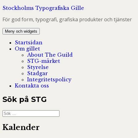
Hoppa
Stockholms Typografiska Gille
till
För god form, typografi, grafiska produkter och tjänster
innehåll
Meny och widgets
Startsidan
Om gillet
About The Guild
STG-märket
Styrelse
Stadgar
Integritetspolicy
Kontakta oss
Sök på STG
Sök
efter:
Kalender