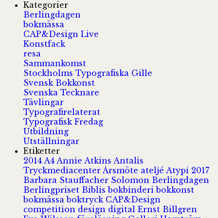
Kategorier
Berlingdagen
bokmässa
CAP&Design Live
Konstfack
resa
Sammankomst
Stockholms Typografiska Gille
Svensk Bokkonst
Svenska Tecknare
Tävlingar
Typografirelaterat
Typografisk Fredag
Utbildning
Utställningar
Etiketter
2014
A4
Annie Atkins
Antalis
Tryckmediacenter
Årsmöte
ateljé
Atypi 2017
Barbara Stauffacher Solomon
Berlingdagen
Berlingpriset
Biblis
bokbinderi
bokkonst
bokmässa
boktryck
CAP&Design
competition
design
digital
Ernst Billgren