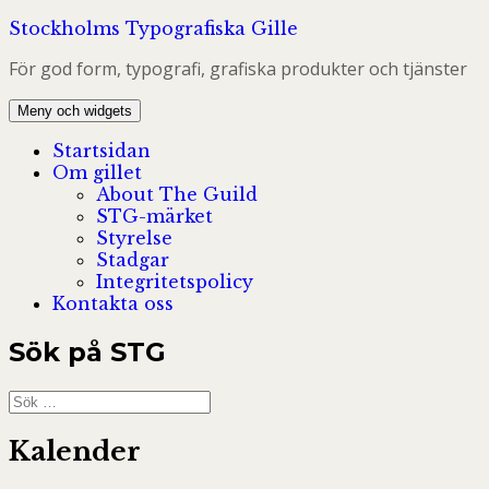
Hoppa
Stockholms Typografiska Gille
till
För god form, typografi, grafiska produkter och tjänster
innehåll
Meny och widgets
Startsidan
Om gillet
About The Guild
STG-märket
Styrelse
Stadgar
Integritetspolicy
Kontakta oss
Sök på STG
Sök
efter:
Kalender