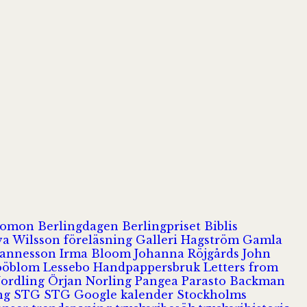
olomon
Berlingdagen
Berlingpriset
Biblis
va Wilsson
föreläsning
Galleri Hagström
Gamla
hannesson
Irma Bloom
Johanna Röjgårds
John
Jööblom
Lessebo Handpappersbruk
Letters from
Nordling
Örjan Norling
Pangea
Parasto Backman
ing
STG
STG Google kalender
Stockholms