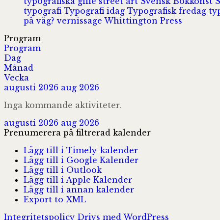
typografiska gille
street art
Svensk Bokkonst
typografi
Typografi idag
Typografisk fredag
ty
på väg?
vernissage
Whittington Press
Program
Program
Dag
Månad
Vecka
augusti 2026
aug 2026
Inga kommande aktiviteter.
augusti 2026
aug 2026
Prenumerera på filtrerad kalender
Lägg till i Timely-kalender
Lägg till i Google Kalender
Lägg till i Outlook
Lägg till i Apple Kalender
Lägg till i annan kalender
Export to XML
Integritetspolicy
Drivs med WordPress