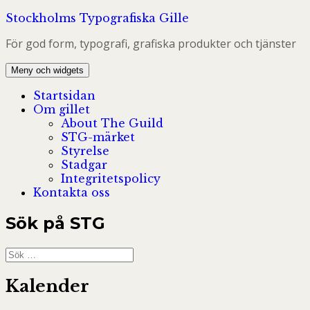
Hoppa
Stockholms Typografiska Gille
till
För god form, typografi, grafiska produkter och tjänster
innehåll
Meny och widgets
Startsidan
Om gillet
About The Guild
STG-märket
Styrelse
Stadgar
Integritetspolicy
Kontakta oss
Sök på STG
Sök
efter:
Kalender