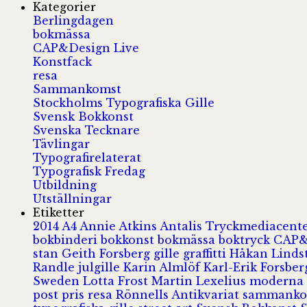
Kategorier
Berlingdagen
bokmässa
CAP&Design Live
Konstfack
resa
Sammankomst
Stockholms Typografiska Gille
Svensk Bokkonst
Svenska Tecknare
Tävlingar
Typografirelaterat
Typografisk Fredag
Utbildning
Utställningar
Etiketter
2014
A4
Annie Atkins
Antalis Tryckmediacent
bokbinderi
bokkonst
bokmässa
boktryck
CAP&
stan
Geith Forsberg
gille
graffitti
Håkan Lind
Randle
julgille
Karin Almlöf
Karl-Erik Forsbe
Sweden
Lotta Frost
Martin Lexelius
moderna
post
pris
resa
Rönnells Antikvariat
sammank