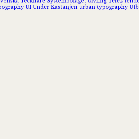
Svenska Tecknare
Systembolaget
tävling
Tele2
tend
pography
UI
Under Kastanjen
urban typography
Utb