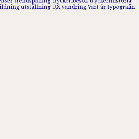
enser
trendspaning
tryckeribesök
tryckerihistoria
ildning
utställning
UX
vandring
Vart är typografin