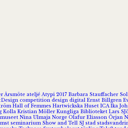
er
Årsmöte
ateljé
Atypi 2017
Barbara Stauffacher S
Design
competition
design
digital
Ernst Billgren
E
ström
Hall of Femmes
Hartwickska Huset
ICA
Ika Jo
rg
Kolla
Kristian Möller
Kungliga Biblioteket
Lars S
 museet
Nina Ulmaja
Norge
Olafur Eliasson
Örjan 
omst
seminarium
Show and Tell
SJ
stad
stadsvandr