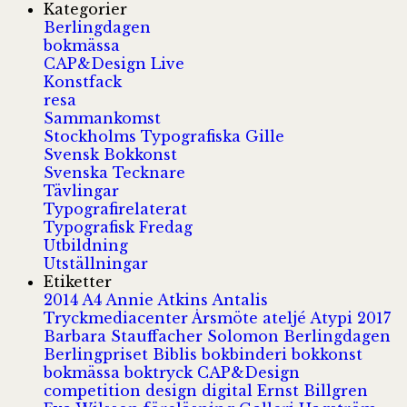
Kategorier
Berlingdagen
bokmässa
CAP&Design Live
Konstfack
resa
Sammankomst
Stockholms Typografiska Gille
Svensk Bokkonst
Svenska Tecknare
Tävlingar
Typografirelaterat
Typografisk Fredag
Utbildning
Utställningar
Etiketter
2014
A4
Annie Atkins
Antalis
Tryckmediacenter
Årsmöte
ateljé
Atypi 2017
Barbara Stauffacher Solomon
Berlingdagen
Berlingpriset
Biblis
bokbinderi
bokkonst
bokmässa
boktryck
CAP&Design
competition
design
digital
Ernst Billgren