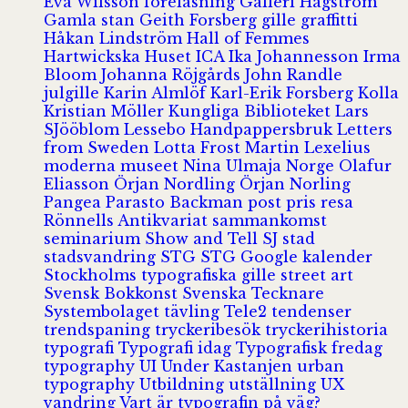
Eva Wilsson
föreläsning
Galleri Hagström
Gamla stan
Geith Forsberg
gille
graffitti
Håkan Lindström
Hall of Femmes
Hartwickska Huset
ICA
Ika Johannesson
Irma
Bloom
Johanna Röjgårds
John Randle
julgille
Karin Almlöf
Karl-Erik Forsberg
Kolla
Kristian Möller
Kungliga Biblioteket
Lars
SJööblom
Lessebo Handpappersbruk
Letters
from Sweden
Lotta Frost
Martin Lexelius
moderna museet
Nina Ulmaja
Norge
Olafur
Eliasson
Örjan Nordling
Örjan Norling
Pangea
Parasto Backman
post
pris
resa
Rönnells Antikvariat
sammankomst
seminarium
Show and Tell
SJ
stad
stadsvandring
STG
STG Google kalender
Stockholms typografiska gille
street art
Svensk Bokkonst
Svenska Tecknare
Systembolaget
tävling
Tele2
tendenser
trendspaning
tryckeribesök
tryckerihistoria
typografi
Typografi idag
Typografisk fredag
typography
UI
Under Kastanjen
urban
typography
Utbildning
utställning
UX
vandring
Vart är typografin på väg?