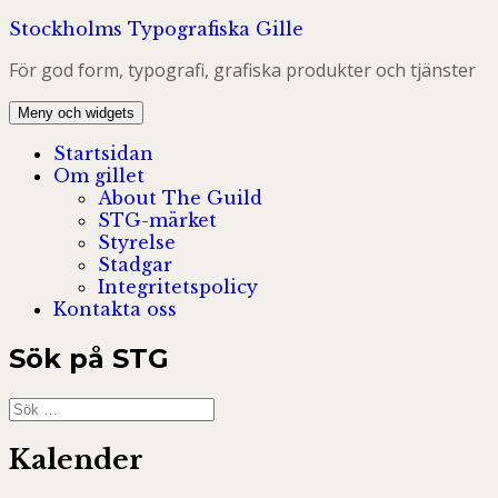
Hoppa
Stockholms Typografiska Gille
till
För god form, typografi, grafiska produkter och tjänster
innehåll
Meny och widgets
Startsidan
Om gillet
About The Guild
STG-märket
Styrelse
Stadgar
Integritetspolicy
Kontakta oss
Sök på STG
Sök
efter:
Kalender