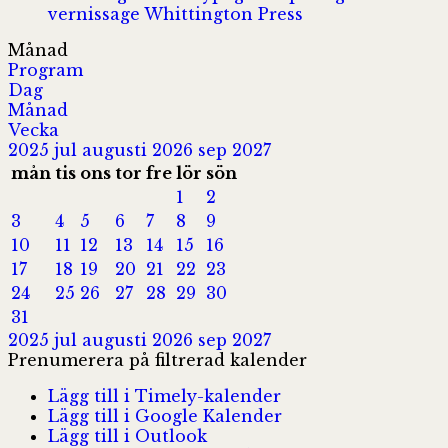
vernissage
Whittington Press
Månad
Program
Dag
Månad
Vecka
2025
jul
augusti 2026
sep
2027
mån
tis
ons
tor
fre
lör
sön
1
2
3
4
5
6
7
8
9
10
11
12
13
14
15
16
17
18
19
20
21
22
23
24
25
26
27
28
29
30
31
2025
jul
augusti 2026
sep
2027
Prenumerera på filtrerad kalender
Lägg till i Timely-kalender
Lägg till i Google Kalender
Lägg till i Outlook