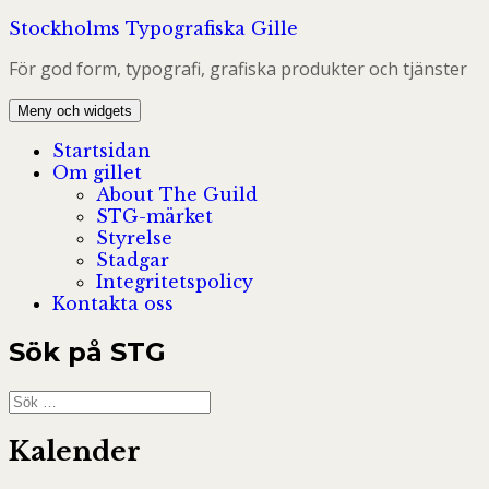
Hoppa
Stockholms Typografiska Gille
till
För god form, typografi, grafiska produkter och tjänster
innehåll
Meny och widgets
Startsidan
Om gillet
About The Guild
STG-märket
Styrelse
Stadgar
Integritetspolicy
Kontakta oss
Sök på STG
Sök
efter:
Kalender