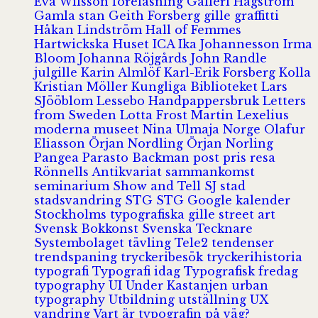
Eva Wilsson
föreläsning
Galleri Hagström
Gamla stan
Geith Forsberg
gille
graffitti
Håkan Lindström
Hall of Femmes
Hartwickska Huset
ICA
Ika Johannesson
Irma
Bloom
Johanna Röjgårds
John Randle
julgille
Karin Almlöf
Karl-Erik Forsberg
Kolla
Kristian Möller
Kungliga Biblioteket
Lars
SJööblom
Lessebo Handpappersbruk
Letters
from Sweden
Lotta Frost
Martin Lexelius
moderna museet
Nina Ulmaja
Norge
Olafur
Eliasson
Örjan Nordling
Örjan Norling
Pangea
Parasto Backman
post
pris
resa
Rönnells Antikvariat
sammankomst
seminarium
Show and Tell
SJ
stad
stadsvandring
STG
STG Google kalender
Stockholms typografiska gille
street art
Svensk Bokkonst
Svenska Tecknare
Systembolaget
tävling
Tele2
tendenser
trendspaning
tryckeribesök
tryckerihistoria
typografi
Typografi idag
Typografisk fredag
typography
UI
Under Kastanjen
urban
typography
Utbildning
utställning
UX
vandring
Vart är typografin på väg?