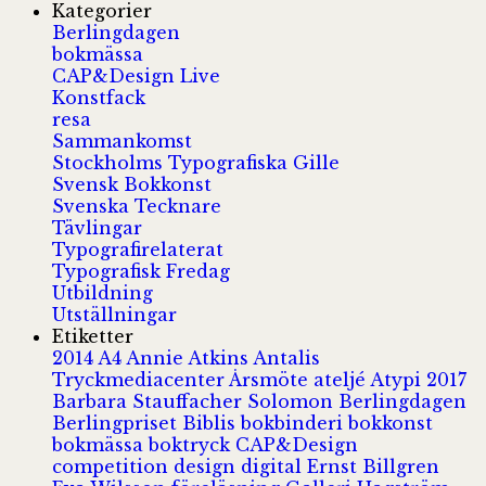
Kategorier
Berlingdagen
bokmässa
CAP&Design Live
Konstfack
resa
Sammankomst
Stockholms Typografiska Gille
Svensk Bokkonst
Svenska Tecknare
Tävlingar
Typografirelaterat
Typografisk Fredag
Utbildning
Utställningar
Etiketter
2014
A4
Annie Atkins
Antalis
Tryckmediacenter
Årsmöte
ateljé
Atypi 2017
Barbara Stauffacher Solomon
Berlingdagen
Berlingpriset
Biblis
bokbinderi
bokkonst
bokmässa
boktryck
CAP&Design
competition
design
digital
Ernst Billgren