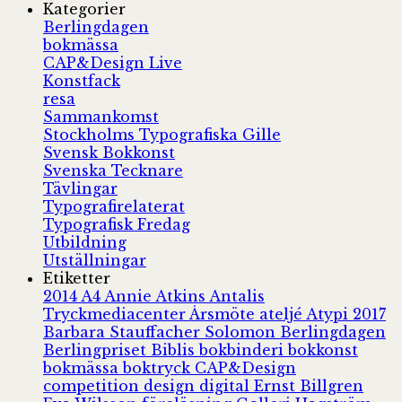
Kategorier
Berlingdagen
bokmässa
CAP&Design Live
Konstfack
resa
Sammankomst
Stockholms Typografiska Gille
Svensk Bokkonst
Svenska Tecknare
Tävlingar
Typografirelaterat
Typografisk Fredag
Utbildning
Utställningar
Etiketter
2014
A4
Annie Atkins
Antalis
Tryckmediacenter
Årsmöte
ateljé
Atypi 2017
Barbara Stauffacher Solomon
Berlingdagen
Berlingpriset
Biblis
bokbinderi
bokkonst
bokmässa
boktryck
CAP&Design
competition
design
digital
Ernst Billgren