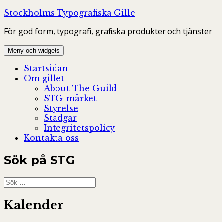
Hoppa
Stockholms Typografiska Gille
till
För god form, typografi, grafiska produkter och tjänster
innehåll
Meny och widgets
Startsidan
Om gillet
About The Guild
STG-märket
Styrelse
Stadgar
Integritetspolicy
Kontakta oss
Sök på STG
Sök
efter:
Kalender