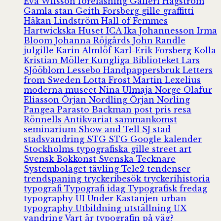
Eva Wilsson
föreläsning
Galleri Hagström
Gamla stan
Geith Forsberg
gille
graffitti
Håkan Lindström
Hall of Femmes
Hartwickska Huset
ICA
Ika Johannesson
Irma
Bloom
Johanna Röjgårds
John Randle
julgille
Karin Almlöf
Karl-Erik Forsberg
Kolla
Kristian Möller
Kungliga Biblioteket
Lars
SJööblom
Lessebo Handpappersbruk
Letters
from Sweden
Lotta Frost
Martin Lexelius
moderna museet
Nina Ulmaja
Norge
Olafur
Eliasson
Örjan Nordling
Örjan Norling
Pangea
Parasto Backman
post
pris
resa
Rönnells Antikvariat
sammankomst
seminarium
Show and Tell
SJ
stad
stadsvandring
STG
STG Google kalender
Stockholms typografiska gille
street art
Svensk Bokkonst
Svenska Tecknare
Systembolaget
tävling
Tele2
tendenser
trendspaning
tryckeribesök
tryckerihistoria
typografi
Typografi idag
Typografisk fredag
typography
UI
Under Kastanjen
urban
typography
Utbildning
utställning
UX
vandring
Vart är typografin på väg?