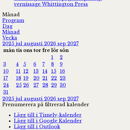
vernissage
Whittington Press
Månad
Program
Dag
Månad
Vecka
2025
jul
augusti 2026
sep
2027
mån
tis
ons
tor
fre
lör
sön
1
2
3
4
5
6
7
8
9
10
11
12
13
14
15
16
17
18
19
20
21
22
23
24
25
26
27
28
29
30
31
2025
jul
augusti 2026
sep
2027
Prenumerera på filtrerad kalender
Lägg till i Timely-kalender
Lägg till i Google Kalender
Lägg till i Outlook