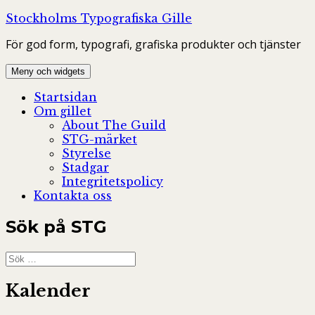
Hoppa
Stockholms Typografiska Gille
till
För god form, typografi, grafiska produkter och tjänster
innehåll
Meny och widgets
Startsidan
Om gillet
About The Guild
STG-märket
Styrelse
Stadgar
Integritetspolicy
Kontakta oss
Sök på STG
Sök
efter:
Kalender