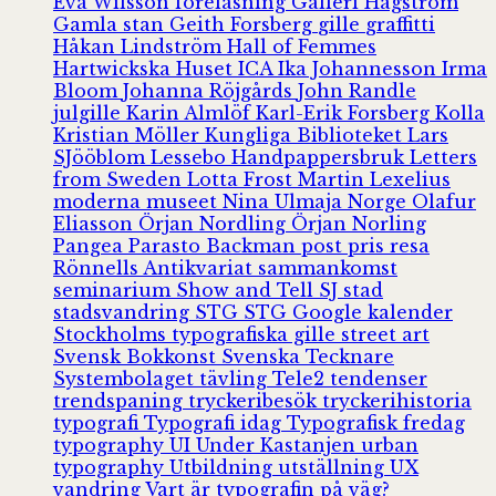
Eva Wilsson
föreläsning
Galleri Hagström
Gamla stan
Geith Forsberg
gille
graffitti
Håkan Lindström
Hall of Femmes
Hartwickska Huset
ICA
Ika Johannesson
Irma
Bloom
Johanna Röjgårds
John Randle
julgille
Karin Almlöf
Karl-Erik Forsberg
Kolla
Kristian Möller
Kungliga Biblioteket
Lars
SJööblom
Lessebo Handpappersbruk
Letters
from Sweden
Lotta Frost
Martin Lexelius
moderna museet
Nina Ulmaja
Norge
Olafur
Eliasson
Örjan Nordling
Örjan Norling
Pangea
Parasto Backman
post
pris
resa
Rönnells Antikvariat
sammankomst
seminarium
Show and Tell
SJ
stad
stadsvandring
STG
STG Google kalender
Stockholms typografiska gille
street art
Svensk Bokkonst
Svenska Tecknare
Systembolaget
tävling
Tele2
tendenser
trendspaning
tryckeribesök
tryckerihistoria
typografi
Typografi idag
Typografisk fredag
typography
UI
Under Kastanjen
urban
typography
Utbildning
utställning
UX
vandring
Vart är typografin på väg?