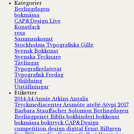
Kategorier
Berlingdagen
bokmässa
CAP&Design Live
Konstfack
resa
Sammankomst
Stockholms Typografiska Gille
Svensk Bokkonst
Svenska Tecknare
Tävlingar
Typografirelaterat
Typografisk Fredag
Utbildning
Utställningar
Etiketter
2014
A4
Annie Atkins
Antalis
Tryckmediacenter
Årsmöte
ateljé
Atypi 2017
Barbara Stauffacher Solomon
Berlingdagen
Berlingpriset
Biblis
bokbinderi
bokkonst
bokmässa
boktryck
CAP&Design
competition
design
digital
Ernst Billgren