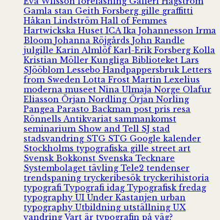
Eva Wilsson
föreläsning
Galleri Hagström
Gamla stan
Geith Forsberg
gille
graffitti
Håkan Lindström
Hall of Femmes
Hartwickska Huset
ICA
Ika Johannesson
Irma
Bloom
Johanna Röjgårds
John Randle
julgille
Karin Almlöf
Karl-Erik Forsberg
Kolla
Kristian Möller
Kungliga Biblioteket
Lars
SJööblom
Lessebo Handpappersbruk
Letters
from Sweden
Lotta Frost
Martin Lexelius
moderna museet
Nina Ulmaja
Norge
Olafur
Eliasson
Örjan Nordling
Örjan Norling
Pangea
Parasto Backman
post
pris
resa
Rönnells Antikvariat
sammankomst
seminarium
Show and Tell
SJ
stad
stadsvandring
STG
STG Google kalender
Stockholms typografiska gille
street art
Svensk Bokkonst
Svenska Tecknare
Systembolaget
tävling
Tele2
tendenser
trendspaning
tryckeribesök
tryckerihistoria
typografi
Typografi idag
Typografisk fredag
typography
UI
Under Kastanjen
urban
typography
Utbildning
utställning
UX
vandring
Vart är typografin på väg?