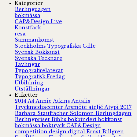
Kategorier
Berlingdagen
bokmässa
CAP&Design Live
Konstfack
resa
Sammankomst
Stockholms Typografiska Gille
Svensk Bokkonst
Svenska Tecknare
Tävlingar
Typografirelaterat
Typografisk Fredag
Utbildning
Utställningar
Etiketter
2014
A4
Annie Atkins
Antalis
Tryckmediacenter
Årsmöte
ateljé
Atypi 2017
Barbara Stauffacher Solomon
Berlingdagen
Berlingpriset
Biblis
bokbinderi
bokkonst
bokmässa
boktryck
CAP&Design
competition
design
digital
Ernst Billgren