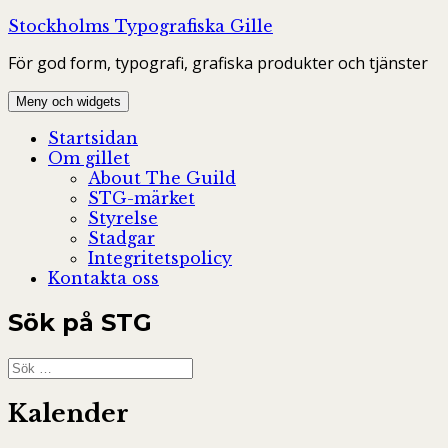
Hoppa
Stockholms Typografiska Gille
till
För god form, typografi, grafiska produkter och tjänster
innehåll
Meny och widgets
Startsidan
Om gillet
About The Guild
STG-märket
Styrelse
Stadgar
Integritetspolicy
Kontakta oss
Sök på STG
Sök
efter:
Kalender