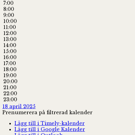
7:00
8:00
9:00
10:00
11:00
12:00
13:00
14:00
15:00
16:00
17:00
18:00
19:00
20:00
21:00
22:00
23:00
18 april 2025
Prenumerera på filtrerad kalender
Lägg till i Timely-kalender
Lägg till i Google Kalender