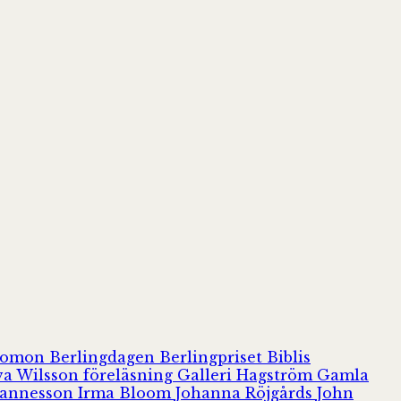
olomon
Berlingdagen
Berlingpriset
Biblis
va Wilsson
föreläsning
Galleri Hagström
Gamla
hannesson
Irma Bloom
Johanna Röjgårds
John