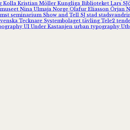
rg
Kolla
Kristian Möller
Kungliga Biblioteket
Lars S
 museet
Nina Ulmaja
Norge
Olafur Eliasson
Örjan 
omst
seminarium
Show and Tell
SJ
stad
stadsvandr
Svenska Tecknare
Systembolaget
tävling
Tele2
tend
pography
UI
Under Kastanjen
urban typography
Utb