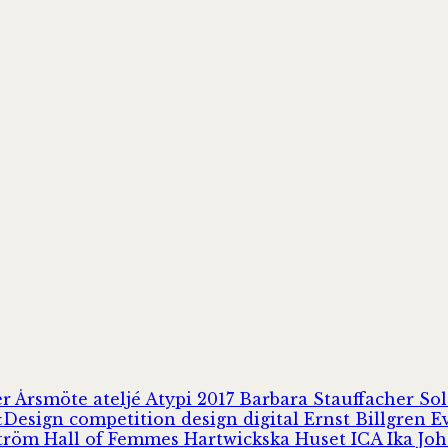
er
Årsmöte
ateljé
Atypi 2017
Barbara Stauffacher S
Design
competition
design
digital
Ernst Billgren
E
ström
Hall of Femmes
Hartwickska Huset
ICA
Ika Jo