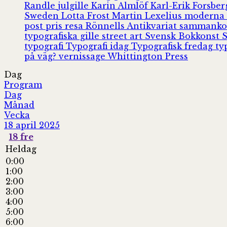
Randle
julgille
Karin Almlöf
Karl-Erik Forsbe
Sweden
Lotta Frost
Martin Lexelius
moderna
post
pris
resa
Rönnells Antikvariat
sammank
typografiska gille
street art
Svensk Bokkonst
typografi
Typografi idag
Typografisk fredag
ty
på väg?
vernissage
Whittington Press
Dag
Program
Dag
Månad
Vecka
18 april 2025
18
fre
Heldag
0:00
1:00
2:00
3:00
4:00
5:00
6:00