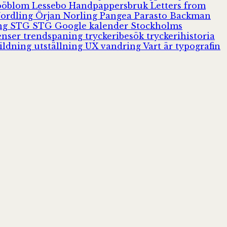
Jööblom
Lessebo Handpappersbruk
Letters from
Nordling
Örjan Norling
Pangea
Parasto Backman
ing
STG
STG Google kalender
Stockholms
enser
trendspaning
tryckeribesök
tryckerihistoria
ildning
utställning
UX
vandring
Vart är typografin