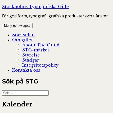
Hoppa
Stockholms Typografiska Gille
till
För god form, typografi, grafiska produkter och tjänster
innehåll
Meny och widgets
Startsidan
Om gillet
About The Guild
STG-märket
Styrelse
Stadgar
Integritetspolicy
Kontakta oss
Sök på STG
Sök
efter:
Kalender