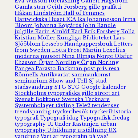
Eva Wilsson
föreläsning
Galleri Hagström
Gamla stan
Geith Forsberg
gille
graffitti
Håkan Lindström
Hall of Femmes
Hartwickska Huset
ICA
Ika Johannesson
Irma
Bloom
Johanna Röjgårds
John Randle
julgille
Karin Almlöf
Karl-Erik Forsberg
Kolla
Kristian Möller
Kungliga Biblioteket
Lars
SJööblom
Lessebo Handpappersbruk
Letters
from Sweden
Lotta Frost
Martin Lexelius
moderna museet
Nina Ulmaja
Norge
Olafur
Eliasson
Örjan Nordling
Örjan Norling
Pangea
Parasto Backman
post
pris
resa
Rönnells Antikvariat
sammankomst
seminarium
Show and Tell
SJ
stad
stadsvandring
STG
STG Google kalender
Stockholms typografiska gille
street art
Svensk Bokkonst
Svenska Tecknare
Systembolaget
tävling
Tele2
tendenser
trendspaning
tryckeribesök
tryckerihistoria
typografi
Typografi idag
Typografisk fredag
typography
UI
Under Kastanjen
urban
typography
Utbildning
utställning
UX
vandring
Vart är typografin på väg?