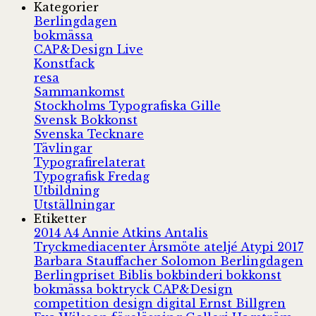
Kategorier
Berlingdagen
bokmässa
CAP&Design Live
Konstfack
resa
Sammankomst
Stockholms Typografiska Gille
Svensk Bokkonst
Svenska Tecknare
Tävlingar
Typografirelaterat
Typografisk Fredag
Utbildning
Utställningar
Etiketter
2014
A4
Annie Atkins
Antalis
Tryckmediacenter
Årsmöte
ateljé
Atypi 2017
Barbara Stauffacher Solomon
Berlingdagen
Berlingpriset
Biblis
bokbinderi
bokkonst
bokmässa
boktryck
CAP&Design
competition
design
digital
Ernst Billgren