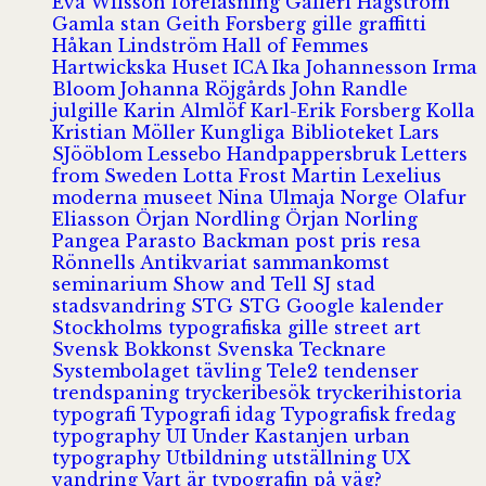
Eva Wilsson
föreläsning
Galleri Hagström
Gamla stan
Geith Forsberg
gille
graffitti
Håkan Lindström
Hall of Femmes
Hartwickska Huset
ICA
Ika Johannesson
Irma
Bloom
Johanna Röjgårds
John Randle
julgille
Karin Almlöf
Karl-Erik Forsberg
Kolla
Kristian Möller
Kungliga Biblioteket
Lars
SJööblom
Lessebo Handpappersbruk
Letters
from Sweden
Lotta Frost
Martin Lexelius
moderna museet
Nina Ulmaja
Norge
Olafur
Eliasson
Örjan Nordling
Örjan Norling
Pangea
Parasto Backman
post
pris
resa
Rönnells Antikvariat
sammankomst
seminarium
Show and Tell
SJ
stad
stadsvandring
STG
STG Google kalender
Stockholms typografiska gille
street art
Svensk Bokkonst
Svenska Tecknare
Systembolaget
tävling
Tele2
tendenser
trendspaning
tryckeribesök
tryckerihistoria
typografi
Typografi idag
Typografisk fredag
typography
UI
Under Kastanjen
urban
typography
Utbildning
utställning
UX
vandring
Vart är typografin på väg?