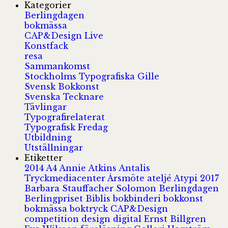
Kategorier
Berlingdagen
bokmässa
CAP&Design Live
Konstfack
resa
Sammankomst
Stockholms Typografiska Gille
Svensk Bokkonst
Svenska Tecknare
Tävlingar
Typografirelaterat
Typografisk Fredag
Utbildning
Utställningar
Etiketter
2014
A4
Annie Atkins
Antalis
Tryckmediacenter
Årsmöte
ateljé
Atypi 2017
Barbara Stauffacher Solomon
Berlingdagen
Berlingpriset
Biblis
bokbinderi
bokkonst
bokmässa
boktryck
CAP&Design
competition
design
digital
Ernst Billgren