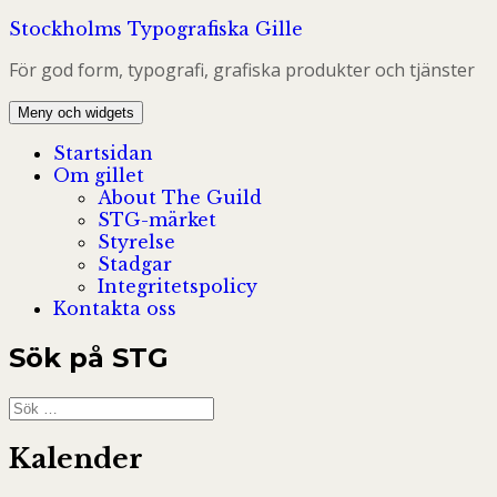
Hoppa
Stockholms Typografiska Gille
till
För god form, typografi, grafiska produkter och tjänster
innehåll
Meny och widgets
Startsidan
Om gillet
About The Guild
STG-märket
Styrelse
Stadgar
Integritetspolicy
Kontakta oss
Sök på STG
Sök
efter:
Kalender