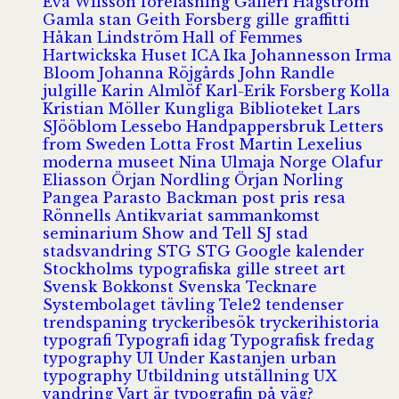
Eva Wilsson
föreläsning
Galleri Hagström
Gamla stan
Geith Forsberg
gille
graffitti
Håkan Lindström
Hall of Femmes
Hartwickska Huset
ICA
Ika Johannesson
Irma
Bloom
Johanna Röjgårds
John Randle
julgille
Karin Almlöf
Karl-Erik Forsberg
Kolla
Kristian Möller
Kungliga Biblioteket
Lars
SJööblom
Lessebo Handpappersbruk
Letters
from Sweden
Lotta Frost
Martin Lexelius
moderna museet
Nina Ulmaja
Norge
Olafur
Eliasson
Örjan Nordling
Örjan Norling
Pangea
Parasto Backman
post
pris
resa
Rönnells Antikvariat
sammankomst
seminarium
Show and Tell
SJ
stad
stadsvandring
STG
STG Google kalender
Stockholms typografiska gille
street art
Svensk Bokkonst
Svenska Tecknare
Systembolaget
tävling
Tele2
tendenser
trendspaning
tryckeribesök
tryckerihistoria
typografi
Typografi idag
Typografisk fredag
typography
UI
Under Kastanjen
urban
typography
Utbildning
utställning
UX
vandring
Vart är typografin på väg?