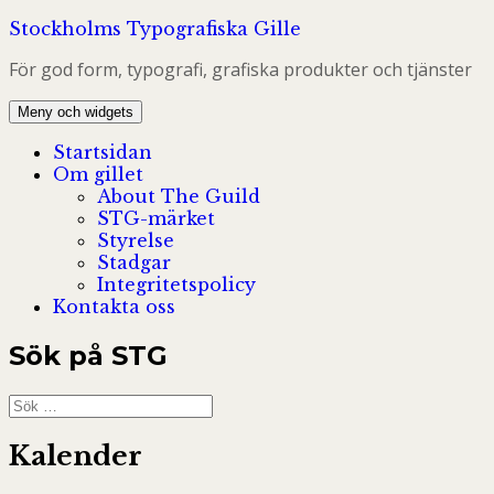
Hoppa
Stockholms Typografiska Gille
till
För god form, typografi, grafiska produkter och tjänster
innehåll
Meny och widgets
Startsidan
Om gillet
About The Guild
STG-märket
Styrelse
Stadgar
Integritetspolicy
Kontakta oss
Sök på STG
Sök
efter:
Kalender