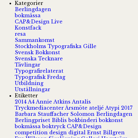
Kategorier
Berlingdagen
bokmässa
CAP&Design Live
Konstfack
resa
Sammankomst
Stockholms Typografiska Gille
Svensk Bokkonst
Svenska Tecknare
Tävlingar
Typografirelaterat
Typografisk Fredag
Utbildning
Utställningar
Etiketter
2014
A4
Annie Atkins
Antalis
Tryckmediacenter
Årsmöte
ateljé
Atypi 2017
Barbara Stauffacher Solomon
Berlingdagen
Berlingpriset
Biblis
bokbinderi
bokkonst
bokmässa
boktryck
CAP&Design
competition
design
digital
Ernst Billgren