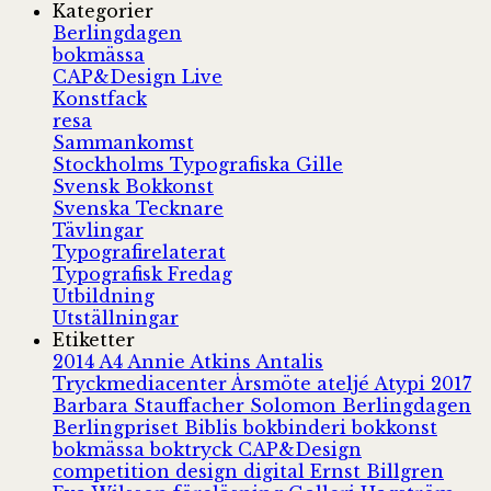
Kategorier
Berlingdagen
bokmässa
CAP&Design Live
Konstfack
resa
Sammankomst
Stockholms Typografiska Gille
Svensk Bokkonst
Svenska Tecknare
Tävlingar
Typografirelaterat
Typografisk Fredag
Utbildning
Utställningar
Etiketter
2014
A4
Annie Atkins
Antalis
Tryckmediacenter
Årsmöte
ateljé
Atypi 2017
Barbara Stauffacher Solomon
Berlingdagen
Berlingpriset
Biblis
bokbinderi
bokkonst
bokmässa
boktryck
CAP&Design
competition
design
digital
Ernst Billgren