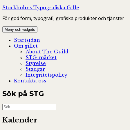
Hoppa
Stockholms Typografiska Gille
till
För god form, typografi, grafiska produkter och tjänster
innehåll
Meny och widgets
Startsidan
Om gillet
About The Guild
STG-märket
Styrelse
Stadgar
Integritetspolicy
Kontakta oss
Sök på STG
Sök
efter:
Kalender