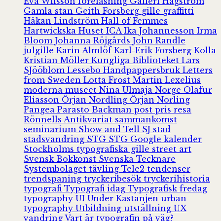
Eva Wilsson
föreläsning
Galleri Hagström
Gamla stan
Geith Forsberg
gille
graffitti
Håkan Lindström
Hall of Femmes
Hartwickska Huset
ICA
Ika Johannesson
Irma
Bloom
Johanna Röjgårds
John Randle
julgille
Karin Almlöf
Karl-Erik Forsberg
Kolla
Kristian Möller
Kungliga Biblioteket
Lars
SJööblom
Lessebo Handpappersbruk
Letters
from Sweden
Lotta Frost
Martin Lexelius
moderna museet
Nina Ulmaja
Norge
Olafur
Eliasson
Örjan Nordling
Örjan Norling
Pangea
Parasto Backman
post
pris
resa
Rönnells Antikvariat
sammankomst
seminarium
Show and Tell
SJ
stad
stadsvandring
STG
STG Google kalender
Stockholms typografiska gille
street art
Svensk Bokkonst
Svenska Tecknare
Systembolaget
tävling
Tele2
tendenser
trendspaning
tryckeribesök
tryckerihistoria
typografi
Typografi idag
Typografisk fredag
typography
UI
Under Kastanjen
urban
typography
Utbildning
utställning
UX
vandring
Vart är typografin på väg?