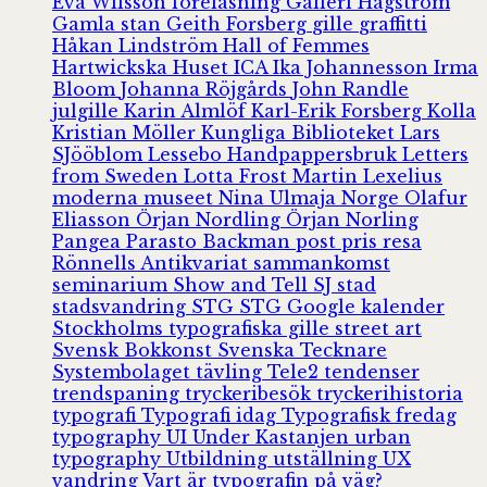
Eva Wilsson
föreläsning
Galleri Hagström
Gamla stan
Geith Forsberg
gille
graffitti
Håkan Lindström
Hall of Femmes
Hartwickska Huset
ICA
Ika Johannesson
Irma
Bloom
Johanna Röjgårds
John Randle
julgille
Karin Almlöf
Karl-Erik Forsberg
Kolla
Kristian Möller
Kungliga Biblioteket
Lars
SJööblom
Lessebo Handpappersbruk
Letters
from Sweden
Lotta Frost
Martin Lexelius
moderna museet
Nina Ulmaja
Norge
Olafur
Eliasson
Örjan Nordling
Örjan Norling
Pangea
Parasto Backman
post
pris
resa
Rönnells Antikvariat
sammankomst
seminarium
Show and Tell
SJ
stad
stadsvandring
STG
STG Google kalender
Stockholms typografiska gille
street art
Svensk Bokkonst
Svenska Tecknare
Systembolaget
tävling
Tele2
tendenser
trendspaning
tryckeribesök
tryckerihistoria
typografi
Typografi idag
Typografisk fredag
typography
UI
Under Kastanjen
urban
typography
Utbildning
utställning
UX
vandring
Vart är typografin på väg?