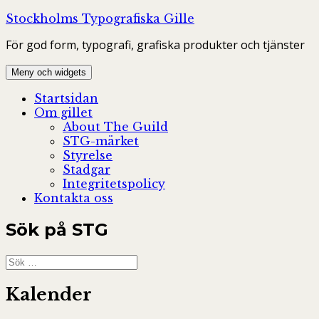
Hoppa
Stockholms Typografiska Gille
till
För god form, typografi, grafiska produkter och tjänster
innehåll
Meny och widgets
Startsidan
Om gillet
About The Guild
STG-märket
Styrelse
Stadgar
Integritetspolicy
Kontakta oss
Sök på STG
Sök
efter:
Kalender