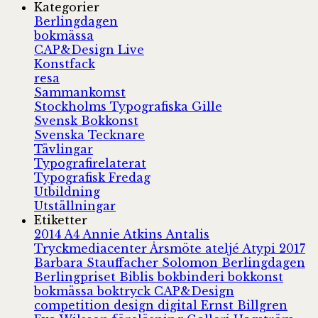
Kategorier
Berlingdagen
bokmässa
CAP&Design Live
Konstfack
resa
Sammankomst
Stockholms Typografiska Gille
Svensk Bokkonst
Svenska Tecknare
Tävlingar
Typografirelaterat
Typografisk Fredag
Utbildning
Utställningar
Etiketter
2014
A4
Annie Atkins
Antalis
Tryckmediacenter
Årsmöte
ateljé
Atypi 2017
Barbara Stauffacher Solomon
Berlingdagen
Berlingpriset
Biblis
bokbinderi
bokkonst
bokmässa
boktryck
CAP&Design
competition
design
digital
Ernst Billgren