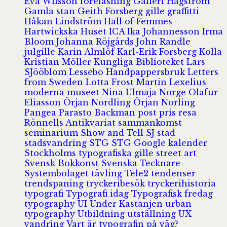
Eva Wilsson
föreläsning
Galleri Hagström
Gamla stan
Geith Forsberg
gille
graffitti
Håkan Lindström
Hall of Femmes
Hartwickska Huset
ICA
Ika Johannesson
Irma
Bloom
Johanna Röjgårds
John Randle
julgille
Karin Almlöf
Karl-Erik Forsberg
Kolla
Kristian Möller
Kungliga Biblioteket
Lars
SJööblom
Lessebo Handpappersbruk
Letters
from Sweden
Lotta Frost
Martin Lexelius
moderna museet
Nina Ulmaja
Norge
Olafur
Eliasson
Örjan Nordling
Örjan Norling
Pangea
Parasto Backman
post
pris
resa
Rönnells Antikvariat
sammankomst
seminarium
Show and Tell
SJ
stad
stadsvandring
STG
STG Google kalender
Stockholms typografiska gille
street art
Svensk Bokkonst
Svenska Tecknare
Systembolaget
tävling
Tele2
tendenser
trendspaning
tryckeribesök
tryckerihistoria
typografi
Typografi idag
Typografisk fredag
typography
UI
Under Kastanjen
urban
typography
Utbildning
utställning
UX
vandring
Vart är typografin på väg?