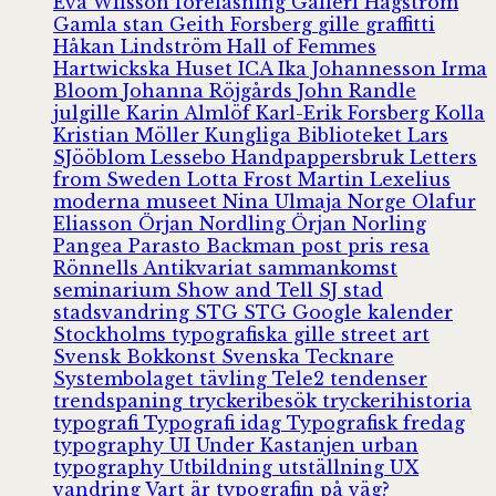
Eva Wilsson
föreläsning
Galleri Hagström
Gamla stan
Geith Forsberg
gille
graffitti
Håkan Lindström
Hall of Femmes
Hartwickska Huset
ICA
Ika Johannesson
Irma
Bloom
Johanna Röjgårds
John Randle
julgille
Karin Almlöf
Karl-Erik Forsberg
Kolla
Kristian Möller
Kungliga Biblioteket
Lars
SJööblom
Lessebo Handpappersbruk
Letters
from Sweden
Lotta Frost
Martin Lexelius
moderna museet
Nina Ulmaja
Norge
Olafur
Eliasson
Örjan Nordling
Örjan Norling
Pangea
Parasto Backman
post
pris
resa
Rönnells Antikvariat
sammankomst
seminarium
Show and Tell
SJ
stad
stadsvandring
STG
STG Google kalender
Stockholms typografiska gille
street art
Svensk Bokkonst
Svenska Tecknare
Systembolaget
tävling
Tele2
tendenser
trendspaning
tryckeribesök
tryckerihistoria
typografi
Typografi idag
Typografisk fredag
typography
UI
Under Kastanjen
urban
typography
Utbildning
utställning
UX
vandring
Vart är typografin på väg?