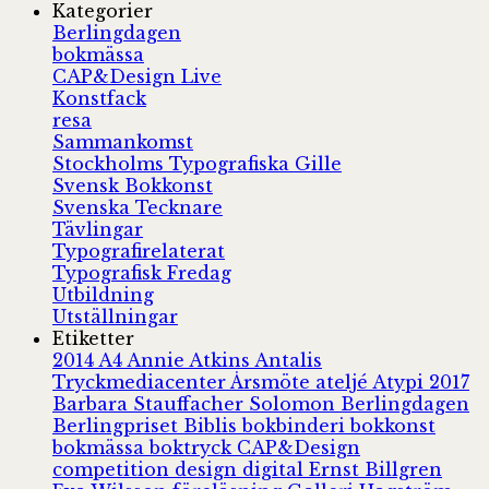
Kategorier
Berlingdagen
bokmässa
CAP&Design Live
Konstfack
resa
Sammankomst
Stockholms Typografiska Gille
Svensk Bokkonst
Svenska Tecknare
Tävlingar
Typografirelaterat
Typografisk Fredag
Utbildning
Utställningar
Etiketter
2014
A4
Annie Atkins
Antalis
Tryckmediacenter
Årsmöte
ateljé
Atypi 2017
Barbara Stauffacher Solomon
Berlingdagen
Berlingpriset
Biblis
bokbinderi
bokkonst
bokmässa
boktryck
CAP&Design
competition
design
digital
Ernst Billgren