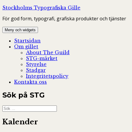
Hoppa
Stockholms Typografiska Gille
till
För god form, typografi, grafiska produkter och tjänster
innehåll
Meny och widgets
Startsidan
Om gillet
About The Guild
STG-märket
Styrelse
Stadgar
Integritetspolicy
Kontakta oss
Sök på STG
Sök
efter:
Kalender