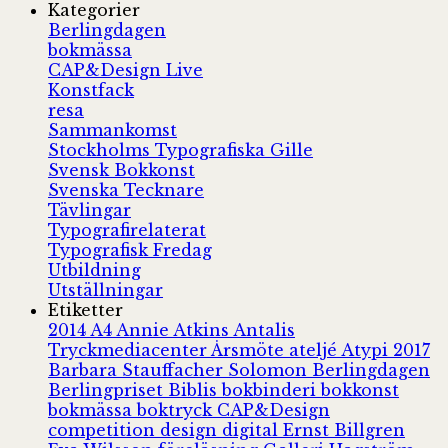
Kategorier
Berlingdagen
bokmässa
CAP&Design Live
Konstfack
resa
Sammankomst
Stockholms Typografiska Gille
Svensk Bokkonst
Svenska Tecknare
Tävlingar
Typografirelaterat
Typografisk Fredag
Utbildning
Utställningar
Etiketter
2014
A4
Annie Atkins
Antalis
Tryckmediacenter
Årsmöte
ateljé
Atypi 2017
Barbara Stauffacher Solomon
Berlingdagen
Berlingpriset
Biblis
bokbinderi
bokkonst
bokmässa
boktryck
CAP&Design
competition
design
digital
Ernst Billgren