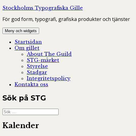
Hoppa
Stockholms Typografiska Gille
till
För god form, typografi, grafiska produkter och tjänster
innehåll
Meny och widgets
Startsidan
Om gillet
About The Guild
STG-märket
Styrelse
Stadgar
Integritetspolicy
Kontakta oss
Sök på STG
Sök
efter:
Kalender