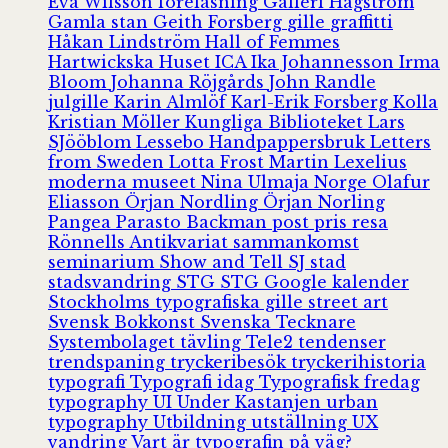
Eva Wilsson
föreläsning
Galleri Hagström
Gamla stan
Geith Forsberg
gille
graffitti
Håkan Lindström
Hall of Femmes
Hartwickska Huset
ICA
Ika Johannesson
Irma
Bloom
Johanna Röjgårds
John Randle
julgille
Karin Almlöf
Karl-Erik Forsberg
Kolla
Kristian Möller
Kungliga Biblioteket
Lars
SJööblom
Lessebo Handpappersbruk
Letters
from Sweden
Lotta Frost
Martin Lexelius
moderna museet
Nina Ulmaja
Norge
Olafur
Eliasson
Örjan Nordling
Örjan Norling
Pangea
Parasto Backman
post
pris
resa
Rönnells Antikvariat
sammankomst
seminarium
Show and Tell
SJ
stad
stadsvandring
STG
STG Google kalender
Stockholms typografiska gille
street art
Svensk Bokkonst
Svenska Tecknare
Systembolaget
tävling
Tele2
tendenser
trendspaning
tryckeribesök
tryckerihistoria
typografi
Typografi idag
Typografisk fredag
typography
UI
Under Kastanjen
urban
typography
Utbildning
utställning
UX
vandring
Vart är typografin på väg?