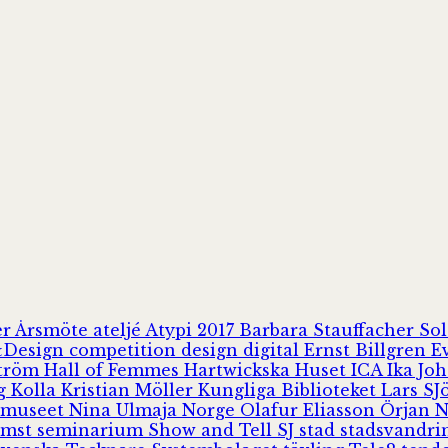
er
Årsmöte
ateljé
Atypi 2017
Barbara Stauffacher S
Design
competition
design
digital
Ernst Billgren
E
ström
Hall of Femmes
Hartwickska Huset
ICA
Ika Jo
rg
Kolla
Kristian Möller
Kungliga Biblioteket
Lars S
 museet
Nina Ulmaja
Norge
Olafur Eliasson
Örjan 
omst
seminarium
Show and Tell
SJ
stad
stadsvandr