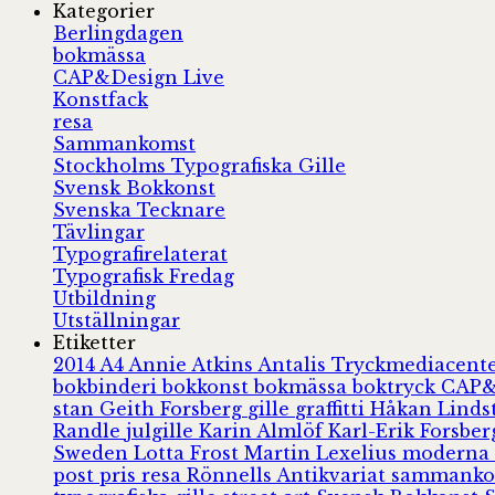
Kategorier
Berlingdagen
bokmässa
CAP&Design Live
Konstfack
resa
Sammankomst
Stockholms Typografiska Gille
Svensk Bokkonst
Svenska Tecknare
Tävlingar
Typografirelaterat
Typografisk Fredag
Utbildning
Utställningar
Etiketter
2014
A4
Annie Atkins
Antalis Tryckmediacent
bokbinderi
bokkonst
bokmässa
boktryck
CAP&
stan
Geith Forsberg
gille
graffitti
Håkan Lind
Randle
julgille
Karin Almlöf
Karl-Erik Forsbe
Sweden
Lotta Frost
Martin Lexelius
moderna
post
pris
resa
Rönnells Antikvariat
sammank