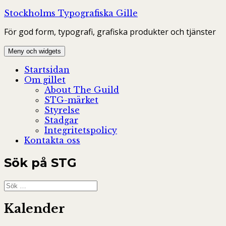
Hoppa
Stockholms Typografiska Gille
till
För god form, typografi, grafiska produkter och tjänster
innehåll
Meny och widgets
Startsidan
Om gillet
About The Guild
STG-märket
Styrelse
Stadgar
Integritetspolicy
Kontakta oss
Sök på STG
Sök
efter:
Kalender