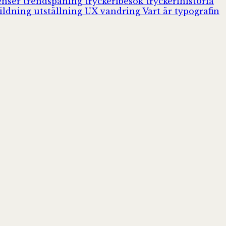
enser
trendspaning
tryckeribesök
tryckerihistoria
ildning
utställning
UX
vandring
Vart är typografin