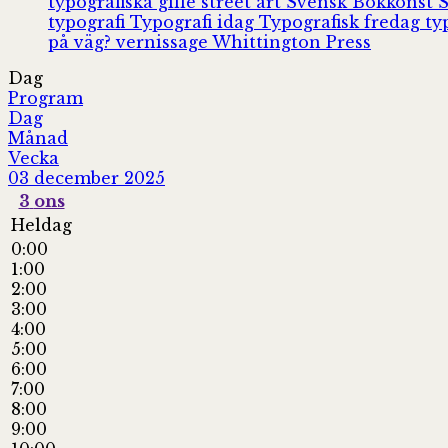
typografiska gille
street art
Svensk Bokkonst
typografi
Typografi idag
Typografisk fredag
ty
på väg?
vernissage
Whittington Press
Dag
Program
Dag
Månad
Vecka
03 december 2025
3
ons
Heldag
0:00
1:00
2:00
3:00
4:00
5:00
6:00
7:00
8:00
9:00