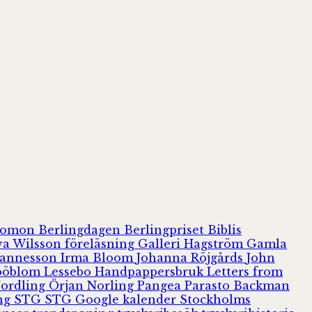
olomon
Berlingdagen
Berlingpriset
Biblis
va Wilsson
föreläsning
Galleri Hagström
Gamla
hannesson
Irma Bloom
Johanna Röjgårds
John
Jööblom
Lessebo Handpappersbruk
Letters from
Nordling
Örjan Norling
Pangea
Parasto Backman
ing
STG
STG Google kalender
Stockholms