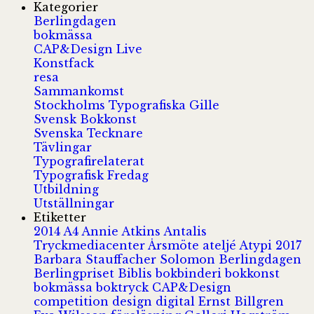
Kategorier
Berlingdagen
bokmässa
CAP&Design Live
Konstfack
resa
Sammankomst
Stockholms Typografiska Gille
Svensk Bokkonst
Svenska Tecknare
Tävlingar
Typografirelaterat
Typografisk Fredag
Utbildning
Utställningar
Etiketter
2014
A4
Annie Atkins
Antalis
Tryckmediacenter
Årsmöte
ateljé
Atypi 2017
Barbara Stauffacher Solomon
Berlingdagen
Berlingpriset
Biblis
bokbinderi
bokkonst
bokmässa
boktryck
CAP&Design
competition
design
digital
Ernst Billgren