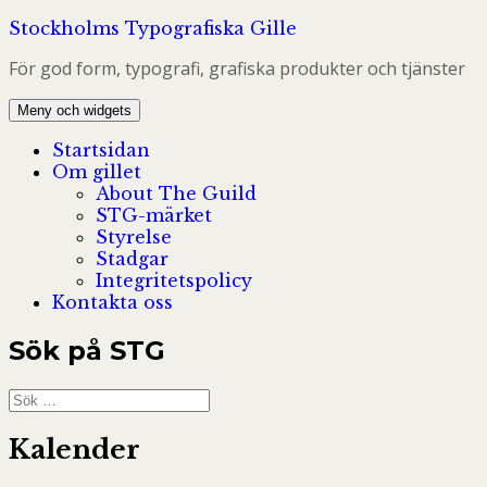
Hoppa
Stockholms Typografiska Gille
till
För god form, typografi, grafiska produkter och tjänster
innehåll
Meny och widgets
Startsidan
Om gillet
About The Guild
STG-märket
Styrelse
Stadgar
Integritetspolicy
Kontakta oss
Sök på STG
Sök
efter:
Kalender