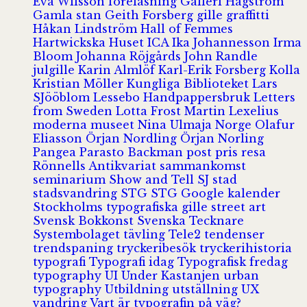
Eva Wilsson
föreläsning
Galleri Hagström
Gamla stan
Geith Forsberg
gille
graffitti
Håkan Lindström
Hall of Femmes
Hartwickska Huset
ICA
Ika Johannesson
Irma
Bloom
Johanna Röjgårds
John Randle
julgille
Karin Almlöf
Karl-Erik Forsberg
Kolla
Kristian Möller
Kungliga Biblioteket
Lars
SJööblom
Lessebo Handpappersbruk
Letters
from Sweden
Lotta Frost
Martin Lexelius
moderna museet
Nina Ulmaja
Norge
Olafur
Eliasson
Örjan Nordling
Örjan Norling
Pangea
Parasto Backman
post
pris
resa
Rönnells Antikvariat
sammankomst
seminarium
Show and Tell
SJ
stad
stadsvandring
STG
STG Google kalender
Stockholms typografiska gille
street art
Svensk Bokkonst
Svenska Tecknare
Systembolaget
tävling
Tele2
tendenser
trendspaning
tryckeribesök
tryckerihistoria
typografi
Typografi idag
Typografisk fredag
typography
UI
Under Kastanjen
urban
typography
Utbildning
utställning
UX
vandring
Vart är typografin på väg?