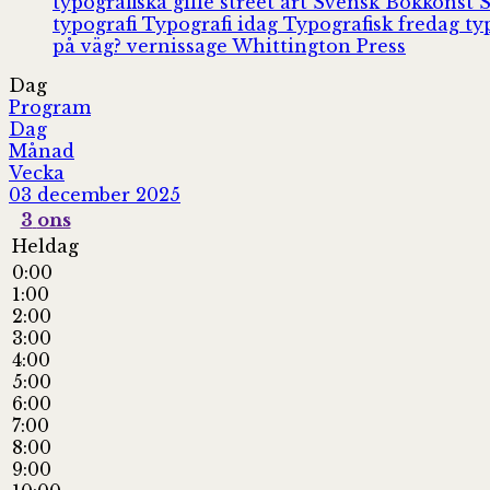
typografiska gille
street art
Svensk Bokkonst
typografi
Typografi idag
Typografisk fredag
ty
på väg?
vernissage
Whittington Press
Dag
Program
Dag
Månad
Vecka
03 december 2025
3
ons
Heldag
0:00
1:00
2:00
3:00
4:00
5:00
6:00
7:00
8:00
9:00