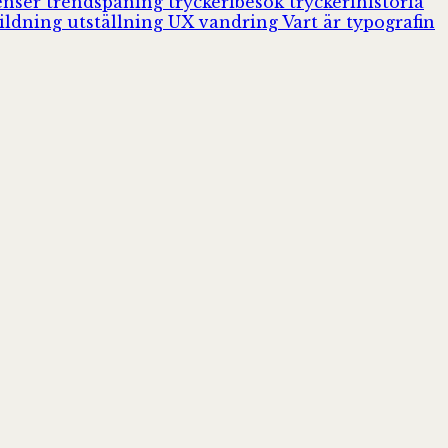
enser
trendspaning
tryckeribesök
tryckerihistoria
ildning
utställning
UX
vandring
Vart är typografin