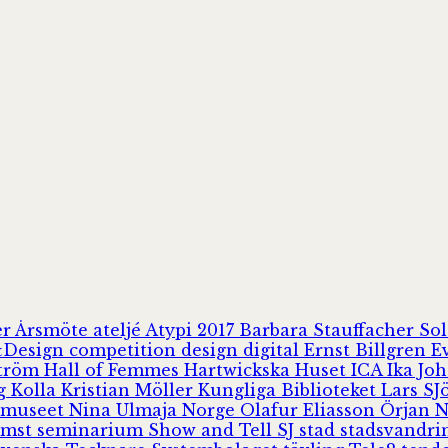
er
Årsmöte
ateljé
Atypi 2017
Barbara Stauffacher S
Design
competition
design
digital
Ernst Billgren
E
ström
Hall of Femmes
Hartwickska Huset
ICA
Ika Jo
rg
Kolla
Kristian Möller
Kungliga Biblioteket
Lars S
 museet
Nina Ulmaja
Norge
Olafur Eliasson
Örjan 
omst
seminarium
Show and Tell
SJ
stad
stadsvandr