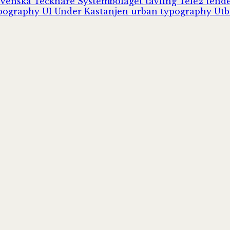
Svenska Tecknare
Systembolaget
tävling
Tele2
tend
pography
UI
Under Kastanjen
urban typography
Utb