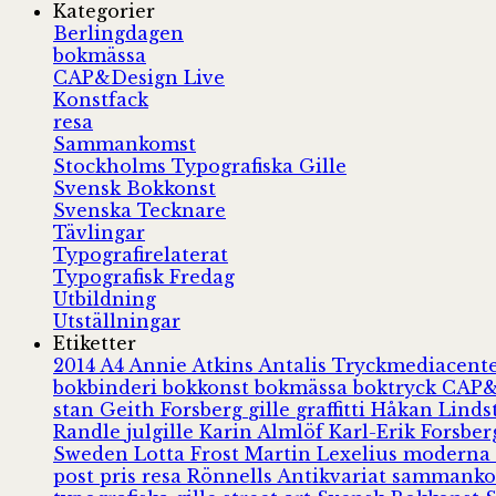
Kategorier
Berlingdagen
bokmässa
CAP&Design Live
Konstfack
resa
Sammankomst
Stockholms Typografiska Gille
Svensk Bokkonst
Svenska Tecknare
Tävlingar
Typografirelaterat
Typografisk Fredag
Utbildning
Utställningar
Etiketter
2014
A4
Annie Atkins
Antalis Tryckmediacent
bokbinderi
bokkonst
bokmässa
boktryck
CAP&
stan
Geith Forsberg
gille
graffitti
Håkan Lind
Randle
julgille
Karin Almlöf
Karl-Erik Forsbe
Sweden
Lotta Frost
Martin Lexelius
moderna
post
pris
resa
Rönnells Antikvariat
sammank