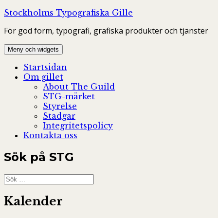
Hoppa
Stockholms Typografiska Gille
till
För god form, typografi, grafiska produkter och tjänster
innehåll
Meny och widgets
Startsidan
Om gillet
About The Guild
STG-märket
Styrelse
Stadgar
Integritetspolicy
Kontakta oss
Sök på STG
Sök
efter:
Kalender