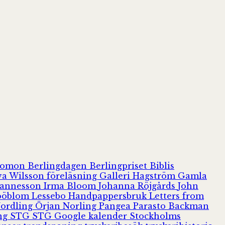
olomon
Berlingdagen
Berlingpriset
Biblis
va Wilsson
föreläsning
Galleri Hagström
Gamla
hannesson
Irma Bloom
Johanna Röjgårds
John
Jööblom
Lessebo Handpappersbruk
Letters from
Nordling
Örjan Norling
Pangea
Parasto Backman
ing
STG
STG Google kalender
Stockholms