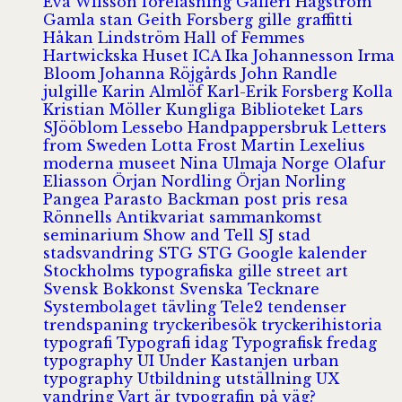
Eva Wilsson
föreläsning
Galleri Hagström
Gamla stan
Geith Forsberg
gille
graffitti
Håkan Lindström
Hall of Femmes
Hartwickska Huset
ICA
Ika Johannesson
Irma
Bloom
Johanna Röjgårds
John Randle
julgille
Karin Almlöf
Karl-Erik Forsberg
Kolla
Kristian Möller
Kungliga Biblioteket
Lars
SJööblom
Lessebo Handpappersbruk
Letters
from Sweden
Lotta Frost
Martin Lexelius
moderna museet
Nina Ulmaja
Norge
Olafur
Eliasson
Örjan Nordling
Örjan Norling
Pangea
Parasto Backman
post
pris
resa
Rönnells Antikvariat
sammankomst
seminarium
Show and Tell
SJ
stad
stadsvandring
STG
STG Google kalender
Stockholms typografiska gille
street art
Svensk Bokkonst
Svenska Tecknare
Systembolaget
tävling
Tele2
tendenser
trendspaning
tryckeribesök
tryckerihistoria
typografi
Typografi idag
Typografisk fredag
typography
UI
Under Kastanjen
urban
typography
Utbildning
utställning
UX
vandring
Vart är typografin på väg?