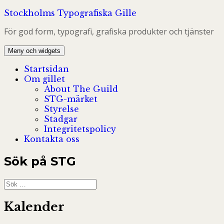
Hoppa
Stockholms Typografiska Gille
till
För god form, typografi, grafiska produkter och tjänster
innehåll
Meny och widgets
Startsidan
Om gillet
About The Guild
STG-märket
Styrelse
Stadgar
Integritetspolicy
Kontakta oss
Sök på STG
Sök
efter:
Kalender