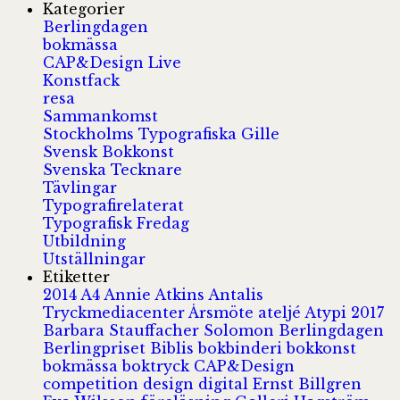
Kategorier
Berlingdagen
bokmässa
CAP&Design Live
Konstfack
resa
Sammankomst
Stockholms Typografiska Gille
Svensk Bokkonst
Svenska Tecknare
Tävlingar
Typografirelaterat
Typografisk Fredag
Utbildning
Utställningar
Etiketter
2014
A4
Annie Atkins
Antalis
Tryckmediacenter
Årsmöte
ateljé
Atypi 2017
Barbara Stauffacher Solomon
Berlingdagen
Berlingpriset
Biblis
bokbinderi
bokkonst
bokmässa
boktryck
CAP&Design
competition
design
digital
Ernst Billgren