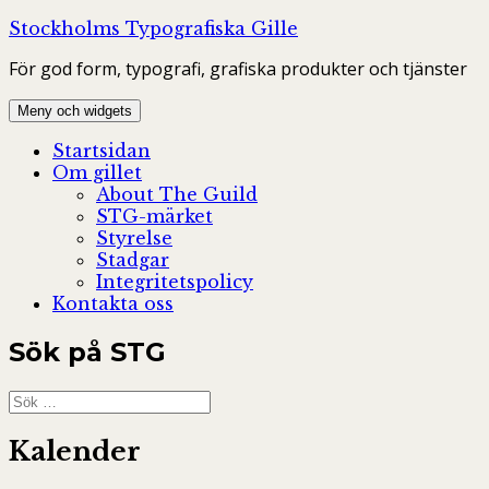
Hoppa
Stockholms Typografiska Gille
till
För god form, typografi, grafiska produkter och tjänster
innehåll
Meny och widgets
Startsidan
Om gillet
About The Guild
STG-märket
Styrelse
Stadgar
Integritetspolicy
Kontakta oss
Sök på STG
Sök
efter:
Kalender