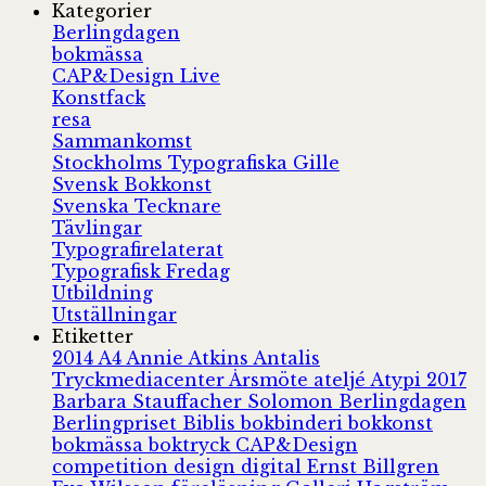
Kategorier
Berlingdagen
bokmässa
CAP&Design Live
Konstfack
resa
Sammankomst
Stockholms Typografiska Gille
Svensk Bokkonst
Svenska Tecknare
Tävlingar
Typografirelaterat
Typografisk Fredag
Utbildning
Utställningar
Etiketter
2014
A4
Annie Atkins
Antalis
Tryckmediacenter
Årsmöte
ateljé
Atypi 2017
Barbara Stauffacher Solomon
Berlingdagen
Berlingpriset
Biblis
bokbinderi
bokkonst
bokmässa
boktryck
CAP&Design
competition
design
digital
Ernst Billgren