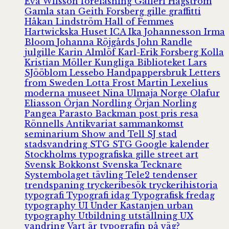
Eva Wilsson
föreläsning
Galleri Hagström
Gamla stan
Geith Forsberg
gille
graffitti
Håkan Lindström
Hall of Femmes
Hartwickska Huset
ICA
Ika Johannesson
Irma
Bloom
Johanna Röjgårds
John Randle
julgille
Karin Almlöf
Karl-Erik Forsberg
Kolla
Kristian Möller
Kungliga Biblioteket
Lars
SJööblom
Lessebo Handpappersbruk
Letters
from Sweden
Lotta Frost
Martin Lexelius
moderna museet
Nina Ulmaja
Norge
Olafur
Eliasson
Örjan Nordling
Örjan Norling
Pangea
Parasto Backman
post
pris
resa
Rönnells Antikvariat
sammankomst
seminarium
Show and Tell
SJ
stad
stadsvandring
STG
STG Google kalender
Stockholms typografiska gille
street art
Svensk Bokkonst
Svenska Tecknare
Systembolaget
tävling
Tele2
tendenser
trendspaning
tryckeribesök
tryckerihistoria
typografi
Typografi idag
Typografisk fredag
typography
UI
Under Kastanjen
urban
typography
Utbildning
utställning
UX
vandring
Vart är typografin på väg?