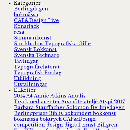
Kategorier
Berlingdagen
bokmässa
CAP&Design Live
Konstfack
resa
Sammankomst
Stockholms Typografiska Gille
Svensk Bokkonst
Svenska Tecknare
Tävlingar
Typografirelaterat
Typografisk Fredag
Utbildning
Utställningar
Etiketter
2014
A4
Annie Atkins
Antalis
Tryckmediacenter
Årsmöte
ateljé
Atypi 2017
Barbara Stauffacher Solomon
Berlingdagen
Berlingpriset
Biblis
bokbinderi
bokkonst
bokmässa
boktryck
CAP&Design
competition
design
digital
Ernst Billgren