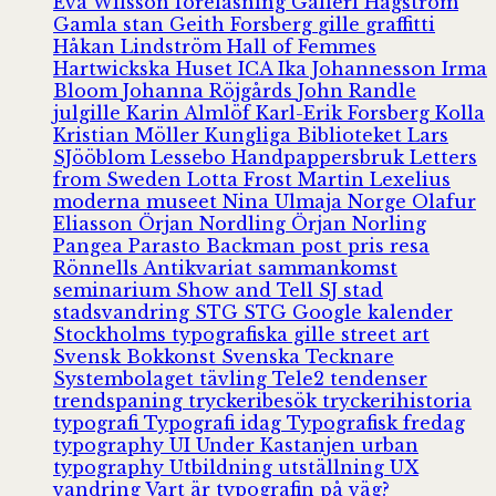
Eva Wilsson
föreläsning
Galleri Hagström
Gamla stan
Geith Forsberg
gille
graffitti
Håkan Lindström
Hall of Femmes
Hartwickska Huset
ICA
Ika Johannesson
Irma
Bloom
Johanna Röjgårds
John Randle
julgille
Karin Almlöf
Karl-Erik Forsberg
Kolla
Kristian Möller
Kungliga Biblioteket
Lars
SJööblom
Lessebo Handpappersbruk
Letters
from Sweden
Lotta Frost
Martin Lexelius
moderna museet
Nina Ulmaja
Norge
Olafur
Eliasson
Örjan Nordling
Örjan Norling
Pangea
Parasto Backman
post
pris
resa
Rönnells Antikvariat
sammankomst
seminarium
Show and Tell
SJ
stad
stadsvandring
STG
STG Google kalender
Stockholms typografiska gille
street art
Svensk Bokkonst
Svenska Tecknare
Systembolaget
tävling
Tele2
tendenser
trendspaning
tryckeribesök
tryckerihistoria
typografi
Typografi idag
Typografisk fredag
typography
UI
Under Kastanjen
urban
typography
Utbildning
utställning
UX
vandring
Vart är typografin på väg?