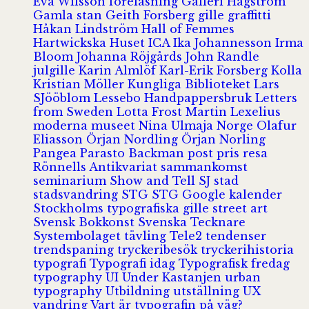
Eva Wilsson
föreläsning
Galleri Hagström
Gamla stan
Geith Forsberg
gille
graffitti
Håkan Lindström
Hall of Femmes
Hartwickska Huset
ICA
Ika Johannesson
Irma
Bloom
Johanna Röjgårds
John Randle
julgille
Karin Almlöf
Karl-Erik Forsberg
Kolla
Kristian Möller
Kungliga Biblioteket
Lars
SJööblom
Lessebo Handpappersbruk
Letters
from Sweden
Lotta Frost
Martin Lexelius
moderna museet
Nina Ulmaja
Norge
Olafur
Eliasson
Örjan Nordling
Örjan Norling
Pangea
Parasto Backman
post
pris
resa
Rönnells Antikvariat
sammankomst
seminarium
Show and Tell
SJ
stad
stadsvandring
STG
STG Google kalender
Stockholms typografiska gille
street art
Svensk Bokkonst
Svenska Tecknare
Systembolaget
tävling
Tele2
tendenser
trendspaning
tryckeribesök
tryckerihistoria
typografi
Typografi idag
Typografisk fredag
typography
UI
Under Kastanjen
urban
typography
Utbildning
utställning
UX
vandring
Vart är typografin på väg?