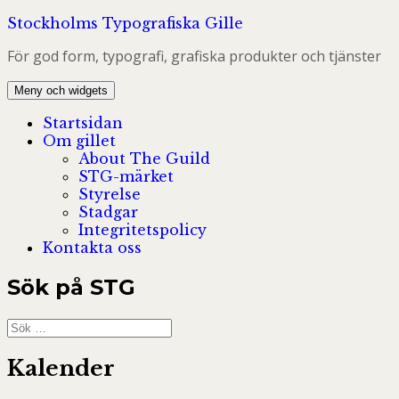
Hoppa
Stockholms Typografiska Gille
till
För god form, typografi, grafiska produkter och tjänster
innehåll
Meny och widgets
Startsidan
Om gillet
About The Guild
STG-märket
Styrelse
Stadgar
Integritetspolicy
Kontakta oss
Sök på STG
Sök
efter:
Kalender