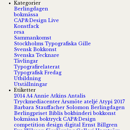
Kategorier
Berlingdagen
bokmässa
CAP&Design Live
Konstfack
resa
Sammankomst
Stockholms Typografiska Gille
Svensk Bokkonst
Svenska Tecknare
Tävlingar
Typografirelaterat
Typografisk Fredag
Utbildning
Utställningar
Etiketter
2014
A4
Annie Atkins
Antalis
Tryckmediacenter
Årsmöte
ateljé
Atypi 2017
Barbara Stauffacher Solomon
Berlingdagen
Berlingpriset
Biblis
bokbinderi
bokkonst
bokmässa
boktryck
CAP&Design
competition
design
digital
Ernst Billgren