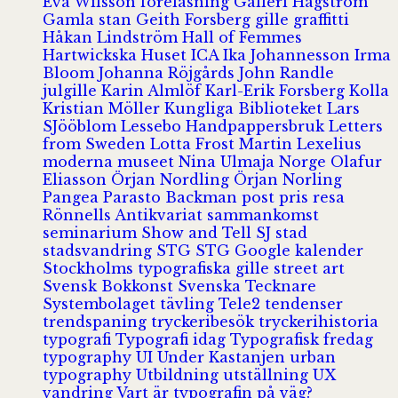
Eva Wilsson
föreläsning
Galleri Hagström
Gamla stan
Geith Forsberg
gille
graffitti
Håkan Lindström
Hall of Femmes
Hartwickska Huset
ICA
Ika Johannesson
Irma
Bloom
Johanna Röjgårds
John Randle
julgille
Karin Almlöf
Karl-Erik Forsberg
Kolla
Kristian Möller
Kungliga Biblioteket
Lars
SJööblom
Lessebo Handpappersbruk
Letters
from Sweden
Lotta Frost
Martin Lexelius
moderna museet
Nina Ulmaja
Norge
Olafur
Eliasson
Örjan Nordling
Örjan Norling
Pangea
Parasto Backman
post
pris
resa
Rönnells Antikvariat
sammankomst
seminarium
Show and Tell
SJ
stad
stadsvandring
STG
STG Google kalender
Stockholms typografiska gille
street art
Svensk Bokkonst
Svenska Tecknare
Systembolaget
tävling
Tele2
tendenser
trendspaning
tryckeribesök
tryckerihistoria
typografi
Typografi idag
Typografisk fredag
typography
UI
Under Kastanjen
urban
typography
Utbildning
utställning
UX
vandring
Vart är typografin på väg?