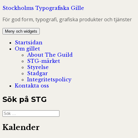
Hoppa
Stockholms Typografiska Gille
till
För god form, typografi, grafiska produkter och tjänster
innehåll
Meny och widgets
Startsidan
Om gillet
About The Guild
STG-märket
Styrelse
Stadgar
Integritetspolicy
Kontakta oss
Sök på STG
Sök
efter:
Kalender