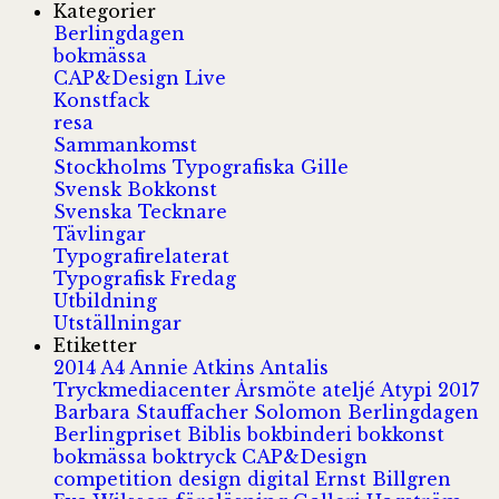
Kategorier
Berlingdagen
bokmässa
CAP&Design Live
Konstfack
resa
Sammankomst
Stockholms Typografiska Gille
Svensk Bokkonst
Svenska Tecknare
Tävlingar
Typografirelaterat
Typografisk Fredag
Utbildning
Utställningar
Etiketter
2014
A4
Annie Atkins
Antalis
Tryckmediacenter
Årsmöte
ateljé
Atypi 2017
Barbara Stauffacher Solomon
Berlingdagen
Berlingpriset
Biblis
bokbinderi
bokkonst
bokmässa
boktryck
CAP&Design
competition
design
digital
Ernst Billgren