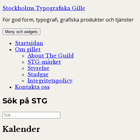
Hoppa
Stockholms Typografiska Gille
till
För god form, typografi, grafiska produkter och tjänster
innehåll
Meny och widgets
Startsidan
Om gillet
About The Guild
STG-märket
Styrelse
Stadgar
Integritetspolicy
Kontakta oss
Sök på STG
Sök
efter:
Kalender