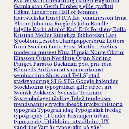
Eva Wilsson
föreläsning
Galleri Hagström
Gamla stan
Geith Forsberg
gille
graffitti
Håkan Lindström
Hall of Femmes
Hartwickska Huset
ICA
Ika Johannesson
Irma
Bloom
Johanna Röjgårds
John Randle
julgille
Karin Almlöf
Karl-Erik Forsberg
Kolla
Kristian Möller
Kungliga Biblioteket
Lars
SJööblom
Lessebo Handpappersbruk
Letters
from Sweden
Lotta Frost
Martin Lexelius
moderna museet
Nina Ulmaja
Norge
Olafur
Eliasson
Örjan Nordling
Örjan Norling
Pangea
Parasto Backman
post
pris
resa
Rönnells Antikvariat
sammankomst
seminarium
Show and Tell
SJ
stad
stadsvandring
STG
STG Google kalender
Stockholms typografiska gille
street art
Svensk Bokkonst
Svenska Tecknare
Systembolaget
tävling
Tele2
tendenser
trendspaning
tryckeribesök
tryckerihistoria
typografi
Typografi idag
Typografisk fredag
typography
UI
Under Kastanjen
urban
typography
Utbildning
utställning
UX
vandring
Vart är typografin på väg?