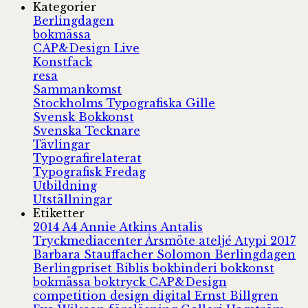
Kategorier
Berlingdagen
bokmässa
CAP&Design Live
Konstfack
resa
Sammankomst
Stockholms Typografiska Gille
Svensk Bokkonst
Svenska Tecknare
Tävlingar
Typografirelaterat
Typografisk Fredag
Utbildning
Utställningar
Etiketter
2014
A4
Annie Atkins
Antalis
Tryckmediacenter
Årsmöte
ateljé
Atypi 2017
Barbara Stauffacher Solomon
Berlingdagen
Berlingpriset
Biblis
bokbinderi
bokkonst
bokmässa
boktryck
CAP&Design
competition
design
digital
Ernst Billgren