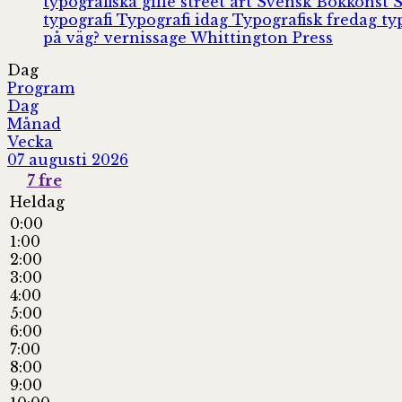
typografiska gille
street art
Svensk Bokkonst
typografi
Typografi idag
Typografisk fredag
ty
på väg?
vernissage
Whittington Press
Dag
Program
Dag
Månad
Vecka
07 augusti 2026
7
fre
Heldag
0:00
1:00
2:00
3:00
4:00
5:00
6:00
7:00
8:00
9:00