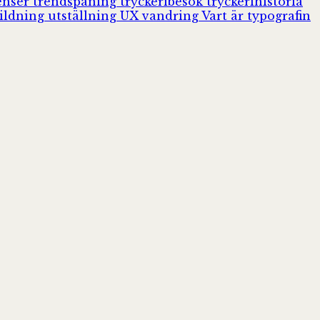
enser
trendspaning
tryckeribesök
tryckerihistoria
ildning
utställning
UX
vandring
Vart är typografin