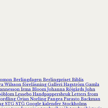
olomon
Berlingdagen
Berlingpriset
Biblis
va Wilsson
föreläsning
Galleri Hagström
Gamla
hannesson
Irma Bloom
Johanna Röjgårds
John
Jööblom
Lessebo Handpappersbruk
Letters from
Nordling
Örjan Norling
Pangea
Parasto Backman
ing
STG
STG Google kalender
Stockholms