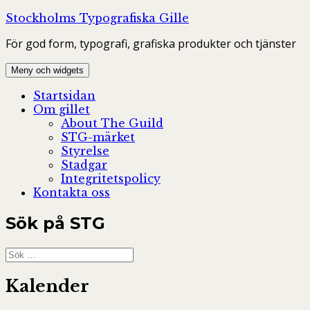
Hoppa
Stockholms Typografiska Gille
till
För god form, typografi, grafiska produkter och tjänster
innehåll
Meny och widgets
Startsidan
Om gillet
About The Guild
STG-märket
Styrelse
Stadgar
Integritetspolicy
Kontakta oss
Sök på STG
Sök
efter:
Kalender