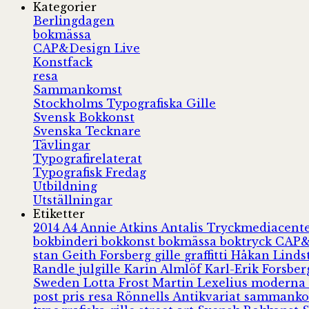
Kategorier
Berlingdagen
bokmässa
CAP&Design Live
Konstfack
resa
Sammankomst
Stockholms Typografiska Gille
Svensk Bokkonst
Svenska Tecknare
Tävlingar
Typografirelaterat
Typografisk Fredag
Utbildning
Utställningar
Etiketter
2014
A4
Annie Atkins
Antalis Tryckmediacent
bokbinderi
bokkonst
bokmässa
boktryck
CAP&
stan
Geith Forsberg
gille
graffitti
Håkan Lind
Randle
julgille
Karin Almlöf
Karl-Erik Forsbe
Sweden
Lotta Frost
Martin Lexelius
moderna
post
pris
resa
Rönnells Antikvariat
sammank