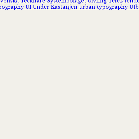
Svenska Tecknare
Systembolaget
tävling
Tele2
tend
pography
UI
Under Kastanjen
urban typography
Utb