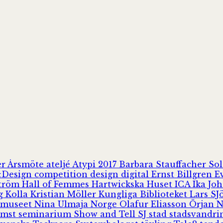
er
Årsmöte
ateljé
Atypi 2017
Barbara Stauffacher S
Design
competition
design
digital
Ernst Billgren
E
ström
Hall of Femmes
Hartwickska Huset
ICA
Ika Jo
rg
Kolla
Kristian Möller
Kungliga Biblioteket
Lars S
 museet
Nina Ulmaja
Norge
Olafur Eliasson
Örjan 
omst
seminarium
Show and Tell
SJ
stad
stadsvandr