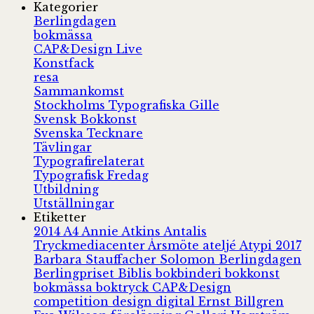
Kategorier
Berlingdagen
bokmässa
CAP&Design Live
Konstfack
resa
Sammankomst
Stockholms Typografiska Gille
Svensk Bokkonst
Svenska Tecknare
Tävlingar
Typografirelaterat
Typografisk Fredag
Utbildning
Utställningar
Etiketter
2014
A4
Annie Atkins
Antalis
Tryckmediacenter
Årsmöte
ateljé
Atypi 2017
Barbara Stauffacher Solomon
Berlingdagen
Berlingpriset
Biblis
bokbinderi
bokkonst
bokmässa
boktryck
CAP&Design
competition
design
digital
Ernst Billgren