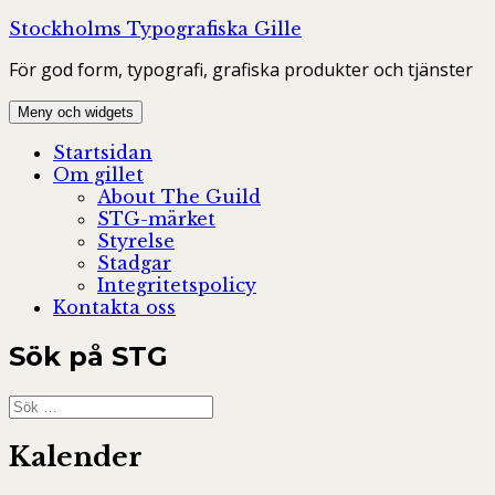
Hoppa
Stockholms Typografiska Gille
till
För god form, typografi, grafiska produkter och tjänster
innehåll
Meny och widgets
Startsidan
Om gillet
About The Guild
STG-märket
Styrelse
Stadgar
Integritetspolicy
Kontakta oss
Sök på STG
Sök
efter:
Kalender