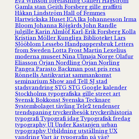
Eva Wilsson
föreläsning
Galleri Hagström
Gamla stan
Geith Forsberg
gille
graffitti
Håkan Lindström
Hall of Femmes
Hartwickska Huset
ICA
Ika Johannesson
Irma
Bloom
Johanna Röjgårds
John Randle
julgille
Karin Almlöf
Karl-Erik Forsberg
Kolla
Kristian Möller
Kungliga Biblioteket
Lars
SJööblom
Lessebo Handpappersbruk
Letters
from Sweden
Lotta Frost
Martin Lexelius
moderna museet
Nina Ulmaja
Norge
Olafur
Eliasson
Örjan Nordling
Örjan Norling
Pangea
Parasto Backman
post
pris
resa
Rönnells Antikvariat
sammankomst
seminarium
Show and Tell
SJ
stad
stadsvandring
STG
STG Google kalender
Stockholms typografiska gille
street art
Svensk Bokkonst
Svenska Tecknare
Systembolaget
tävling
Tele2
tendenser
trendspaning
tryckeribesök
tryckerihistoria
typografi
Typografi idag
Typografisk fredag
typography
UI
Under Kastanjen
urban
typography
Utbildning
utställning
UX
vandring
Vart är typografin på väg?