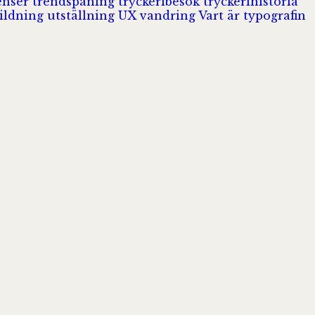
enser
trendspaning
tryckeribesök
tryckerihistoria
ildning
utställning
UX
vandring
Vart är typografin