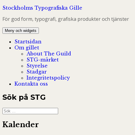
Hoppa
Stockholms Typografiska Gille
till
För god form, typografi, grafiska produkter och tjänster
innehåll
Meny och widgets
Startsidan
Om gillet
About The Guild
STG-märket
Styrelse
Stadgar
Integritetspolicy
Kontakta oss
Sök på STG
Sök
efter:
Kalender