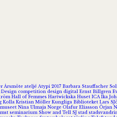
er
Årsmöte
ateljé
Atypi 2017
Barbara Stauffacher S
Design
competition
design
digital
Ernst Billgren
E
ström
Hall of Femmes
Hartwickska Huset
ICA
Ika Jo
rg
Kolla
Kristian Möller
Kungliga Biblioteket
Lars S
 museet
Nina Ulmaja
Norge
Olafur Eliasson
Örjan 
omst
seminarium
Show and Tell
SJ
stad
stadsvandr