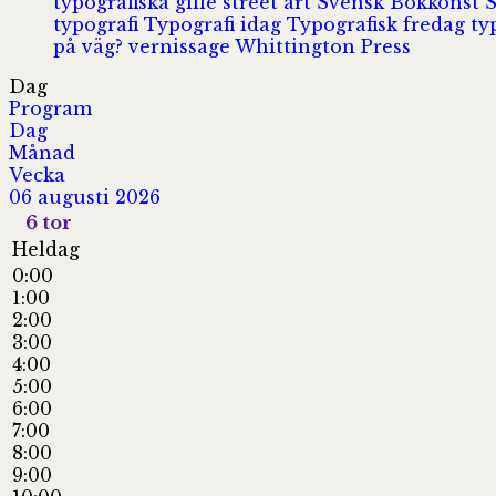
typografiska gille
street art
Svensk Bokkonst
typografi
Typografi idag
Typografisk fredag
ty
på väg?
vernissage
Whittington Press
Dag
Program
Dag
Månad
Vecka
06 augusti 2026
6
tor
Heldag
0:00
1:00
2:00
3:00
4:00
5:00
6:00
7:00
8:00
9:00