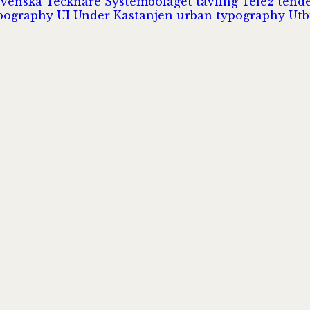
Svenska Tecknare
Systembolaget
tävling
Tele2
tend
pography
UI
Under Kastanjen
urban typography
Utb