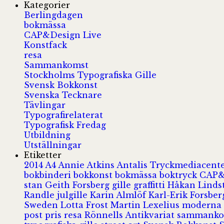
Kategorier
Berlingdagen
bokmässa
CAP&Design Live
Konstfack
resa
Sammankomst
Stockholms Typografiska Gille
Svensk Bokkonst
Svenska Tecknare
Tävlingar
Typografirelaterat
Typografisk Fredag
Utbildning
Utställningar
Etiketter
2014
A4
Annie Atkins
Antalis Tryckmediacent
bokbinderi
bokkonst
bokmässa
boktryck
CAP&
stan
Geith Forsberg
gille
graffitti
Håkan Lind
Randle
julgille
Karin Almlöf
Karl-Erik Forsbe
Sweden
Lotta Frost
Martin Lexelius
moderna
post
pris
resa
Rönnells Antikvariat
sammank