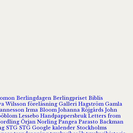
olomon
Berlingdagen
Berlingpriset
Biblis
va Wilsson
föreläsning
Galleri Hagström
Gamla
hannesson
Irma Bloom
Johanna Röjgårds
John
Jööblom
Lessebo Handpappersbruk
Letters from
Nordling
Örjan Norling
Pangea
Parasto Backman
ing
STG
STG Google kalender
Stockholms