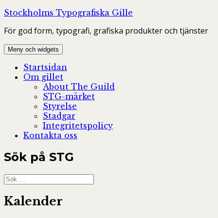
Hoppa
Stockholms Typografiska Gille
till
För god form, typografi, grafiska produkter och tjänster
innehåll
Meny och widgets
Startsidan
Om gillet
About The Guild
STG-märket
Styrelse
Stadgar
Integritetspolicy
Kontakta oss
Sök på STG
Sök
efter:
Kalender