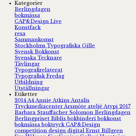
Kategorier
Berlingdagen
bokmässa
CAP&Design Live
Konstfack
resa
Sammankomst
Stockholms Typografiska Gille
Svensk Bokkonst
Svenska Tecknare
Tävlingar
Typografirelaterat
Typografisk Fredag
Utbildning
Utställningar
Etiketter
2014
A4
Annie Atkins
Antalis
Tryckmediacenter
Årsmöte
ateljé
Atypi 2017
Barbara Stauffacher Solomon
Berlingdagen
Berlingpriset
Biblis
bokbinderi
bokkonst
bokmässa
boktryck
CAP&Design
competition
design
digital
Ernst Billgren