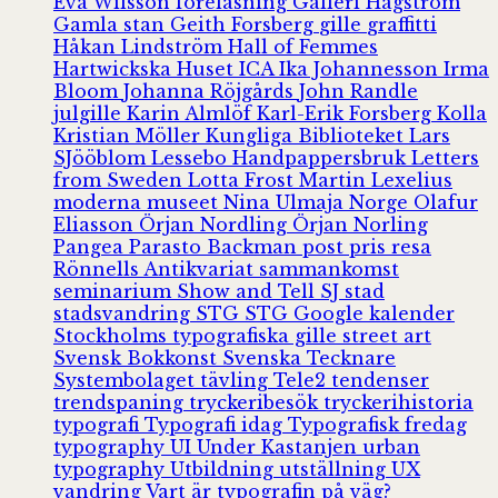
Eva Wilsson
föreläsning
Galleri Hagström
Gamla stan
Geith Forsberg
gille
graffitti
Håkan Lindström
Hall of Femmes
Hartwickska Huset
ICA
Ika Johannesson
Irma
Bloom
Johanna Röjgårds
John Randle
julgille
Karin Almlöf
Karl-Erik Forsberg
Kolla
Kristian Möller
Kungliga Biblioteket
Lars
SJööblom
Lessebo Handpappersbruk
Letters
from Sweden
Lotta Frost
Martin Lexelius
moderna museet
Nina Ulmaja
Norge
Olafur
Eliasson
Örjan Nordling
Örjan Norling
Pangea
Parasto Backman
post
pris
resa
Rönnells Antikvariat
sammankomst
seminarium
Show and Tell
SJ
stad
stadsvandring
STG
STG Google kalender
Stockholms typografiska gille
street art
Svensk Bokkonst
Svenska Tecknare
Systembolaget
tävling
Tele2
tendenser
trendspaning
tryckeribesök
tryckerihistoria
typografi
Typografi idag
Typografisk fredag
typography
UI
Under Kastanjen
urban
typography
Utbildning
utställning
UX
vandring
Vart är typografin på väg?